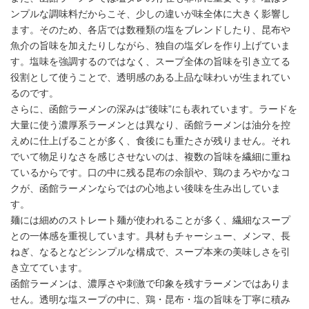
ンプルな調味料だからこそ、少しの違いが味全体に大きく影響し
ます。そのため、各店では数種類の塩をブレンドしたり、昆布や
魚介の旨味を加えたりしながら、独自の塩ダレを作り上げていま
す。塩味を強調するのではなく、スープ全体の旨味を引き立てる
役割として使うことで、透明感のある上品な味わいが生まれてい
るのです。
さらに、函館ラーメンの深みは“後味”にも表れています。ラードを
大量に使う濃厚系ラーメンとは異なり、函館ラーメンは油分を控
えめに仕上げることが多く、食後にも重たさが残りません。それ
でいて物足りなさを感じさせないのは、複数の旨味を繊細に重ね
ているからです。口の中に残る昆布の余韻や、鶏のまろやかなコ
クが、函館ラーメンならではの心地よい後味を生み出していま
す。
麺には細めのストレート麺が使われることが多く、繊細なスープ
との一体感を重視しています。具材もチャーシュー、メンマ、長
ねぎ、なるとなどシンプルな構成で、スープ本来の美味しさを引
き立てています。
函館ラーメンは、濃厚さや刺激で印象を残すラーメンではありま
せん。透明な塩スープの中に、鶏・昆布・塩の旨味を丁寧に積み