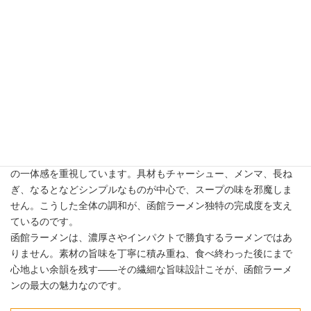
め、塩ダレは素材の旨味を引き立てながら、全体をまとめ上げ
る“調整役”として重要な役割を果たしています。
さらに、函館ラーメンの特徴として挙げられるのが、後味の軽さ
です。濃厚ラーメンのように大量の油や刺激的な調味料を使わな
いため、食後にも重さが残りにくく、最後まで心地よく味わえま
す。それでいて物足りなさを感じないのは、複数の旨味を丁寧に
重ねているからです。口の中にじんわりと残る昆布の余韻や、鶏
のまろやかなコクが、函館ラーメンならではの“静かな美味しさ”を
生み出しています。
麺には細めのストレート麺が使われることが多く、透明スープと
の一体感を重視しています。具材もチャーシュー、メンマ、長ね
ぎ、なるとなどシンプルなものが中心で、スープの味を邪魔しま
せん。こうした全体の調和が、函館ラーメン独特の完成度を支え
ているのです。
函館ラーメンは、濃厚さやインパクトで勝負するラーメンではあ
りません。素材の旨味を丁寧に積み重ね、食べ終わった後にまで
心地よい余韻を残す――その繊細な旨味設計こそが、函館ラーメ
ンの最大の魅力なのです。