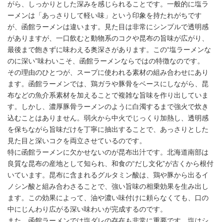
がら、しっかりとした深みを感じられることです。一般的に塩ラ
ーメンは「あっさりして軽い味」という印象を持たれがちです
が、函館ラーメンは違います。見た目は非常にシンプルで透明感
がありますが、一口飲むと動物系のコクや昆布の旨味が広がり、
最後まで飽きずに味わえる奥深さがあります。この“塩ラーメンな
のに深い”味わいこそ、函館ラーメンならではの特徴なのです。
その理由のひとつが、スープに使われる素材の組み合わせにあり
ます。函館ラーメンでは、鶏ガラや豚骨をベースにしながら、昆
布などの魚介系素材を加えることで複雑な旨味を作り出していま
す。しかし、濃厚豚骨ラーメンのように白濁するまで強火で炊き
込むことはありません。弱火から中火でじっくり加熱し、透明感
を保ちながら旨味だけを丁寧に抽出することで、あっさりとした
見た目と深いコクを両立させているのです。
特に函館ラーメンに欠かせないのが昆布出汁です。北海道南部は
良質な昆布の産地として知られ、和食の“だし文化”が古くから根付
いています。昆布に含まれるグルタミン酸は、鶏や豚から出るイ
ノシン酸と組み合わさることで、強い旨味の相乗効果を生み出し
ます。この効果によって、油や濃い味付けに頼らなくても、口の
中にじんわり広がる深い味わいが完成するのです。
また、函館ラーメンでは塩ダレの存在も非常に重要です。塩はシ