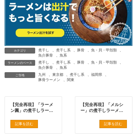
煮干し
、
煮干し系
、
豚骨
、
魚・貝・甲殻類
、
カテゴリ
魚介豚骨
、
魚系
煮干し
、
煮干し系
、
豚骨
、
魚・貝・甲殻類
、
ラーメンのベース
魚介豚骨
、
魚系
九州
、
東京都
、
煮干し系
、
福岡県
、
ご当地
豚骨ラーメン
、
関東
【完全再現】「ラーメ
【完全再現】「メルシ
ン圓」の煮干しラーメ
ー」の煮干しラーメン
ンをプロの味で再現し
をプロの味で再現した
たレシピ
レシピ
記事を読む
記事を読む