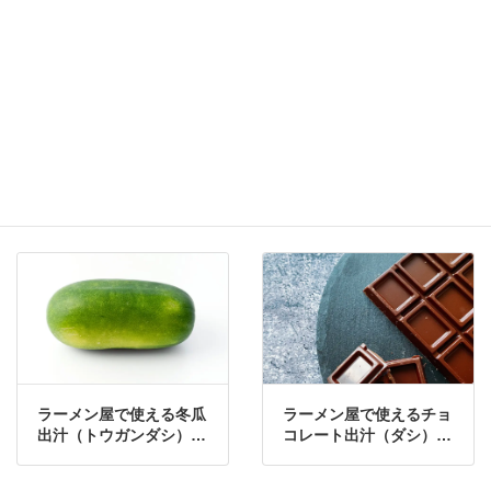
【完全再現】「勝本」の
【完全再現】「新華園」
中華そばをプロの味で再
の激辛つけ麺をプロの味
現したレシピ
で再現したレシピ
他の人はこのスープレシピも見ています
ラーメン屋で使える冬瓜
ラーメン屋で使えるチョ
出汁（トウガンダシ）の
コレート出汁（ダシ）の
作り方・レシピ
作り方・レシピ