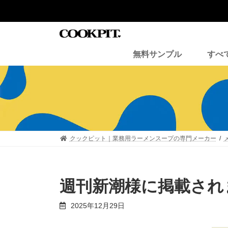
コ
ナ
ン
ビ
テ
ゲ
ン
ー
ツ
シ
無料サンプル
すべ
へ
ョ
ス
ン
キ
に
ッ
移
プ
動
クックピット｜業務用ラーメンスープの専門メーカー
週刊新潮様に掲載され
2025年12月29日