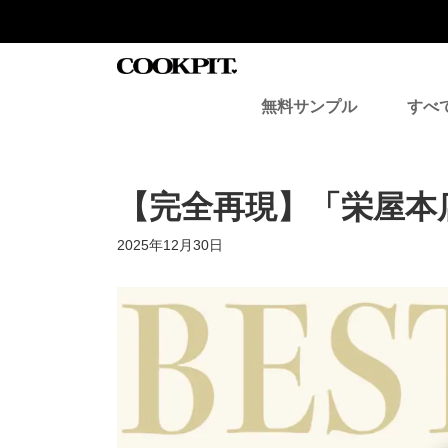
コ
ナ
ン
ビ
テ
ゲ
ン
ー
ツ
シ
無料サンプル
すべ
へ
ョ
ス
ン
キ
に
ッ
移
プ
動
【完全再現】「栄屋本
最
2025年12月30日
終
更
新
日
時
: