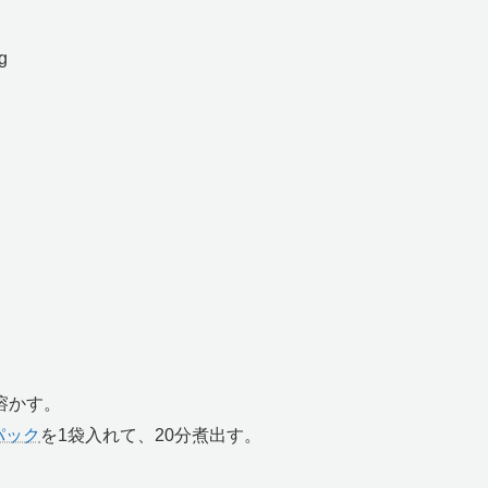
g
溶かす。
パック
を1袋入れて、20分煮出す。