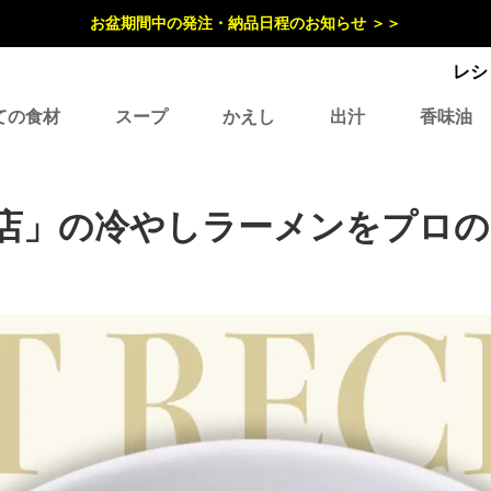
お盆期間中の発注・納品日程のお知らせ ＞＞
レシ
ての食材
スープ
かえし
出汁
香味油
店」の冷やしラーメンをプロ