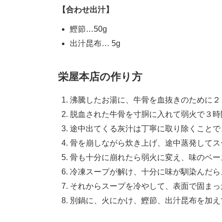
【合わせ出汁】
鰹節…50g
出汁昆布… 5g
栄屋本店の作り方
沸騰したお湯に、牛骨を血抜きのために２
脱血された牛骨を寸胴に入れて弱火で３時
途中出てくる灰汁は丁寧に取り除くことで
骨を崩しながら炊き上げ、途中蒸発してス
骨も十分に崩れたら弱火に変え、味のベー
冷凍スープが解け、十分に味が馴染んだら
それからスープを冷やして、表面で固まっ
別鍋に、火にかけ、鰹節、出汁昆布を加え