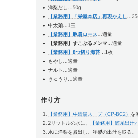
洋梨だし…50g
【業務用】
「
栄屋本店
」再現かえし
…35
中太麺…1玉
【業務用】豚肩ロース
…適量
【業務用】すこぶるメンマ
…適量
【業務用】8つ切り海苔
…1枚
もやし…適量
ナルト…適量
きゅうり…適量
作り方
【業務用】牛清湯スープ（CP-BC2）
を
2リットルの水に、
【業務用】鰹系出汁
水に洋梨を煮出し、洋梨の出汁を取る。