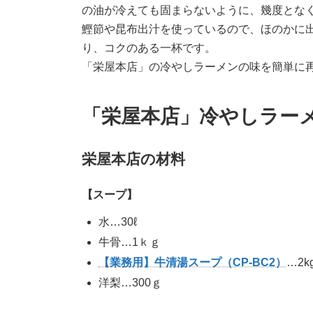
の油が冷えても固まらないように、幾度とな
鰹節や昆布出汁を使っているので、ほのかに
り、コクのある一杯です。
「栄屋本店」の冷やしラーメンの味を簡単に
「栄屋本店」冷やしラー
栄屋本店の材料
【スープ】
水…30ℓ
牛骨…1ｋｇ
【業務用】牛清湯スープ（CP-BC2）
…2k
洋梨…300ｇ