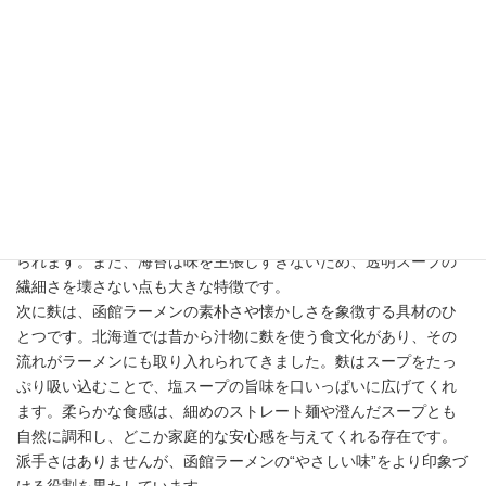
メンマ、長ねぎといった定番具材に加え、店によっては海苔や
麩、卵などが添えられることがあります。これらの具材は決して
派手ではありませんが、函館ラーメンの繊細な味わいを引き立
て、一杯全体の完成度を高める重要な役割を担っています。
まず海苔は、函館ラーメンに香りと海の風味を加える存在です。
函館は港町として発展してきた地域であり、昆布をはじめとする
海産物文化が深く根付いています。そのため、海苔の持つ磯の香
りは、昆布だしを活かした塩スープとの相性が非常に良いので
す。スープに少し浸した海苔を麺と一緒に味わうことで、海の旨
味がより自然に広がり、函館ラーメンらしい“やさしいコク”を感じ
られます。また、海苔は味を主張しすぎないため、透明スープの
繊細さを壊さない点も大きな特徴です。
次に麩は、函館ラーメンの素朴さや懐かしさを象徴する具材のひ
とつです。北海道では昔から汁物に麩を使う食文化があり、その
流れがラーメンにも取り入れられてきました。麩はスープをたっ
ぷり吸い込むことで、塩スープの旨味を口いっぱいに広げてくれ
ます。柔らかな食感は、細めのストレート麺や澄んだスープとも
自然に調和し、どこか家庭的な安心感を与えてくれる存在です。
派手さはありませんが、函館ラーメンの“やさしい味”をより印象づ
ける役割を果たしています。