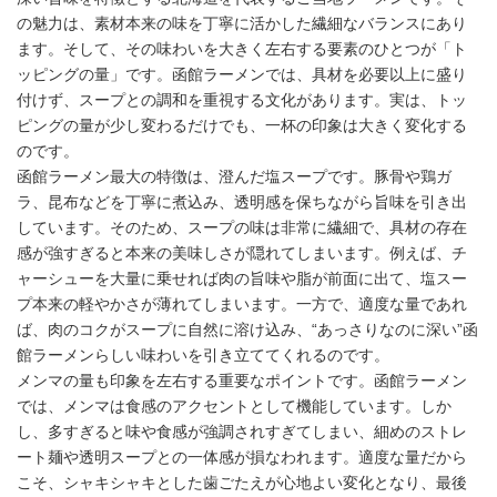
の魅力は、素材本来の味を丁寧に活かした繊細なバランスにあり
ます。そして、その味わいを大きく左右する要素のひとつが「ト
ッピングの量」です。函館ラーメンでは、具材を必要以上に盛り
付けず、スープとの調和を重視する文化があります。実は、トッ
ピングの量が少し変わるだけでも、一杯の印象は大きく変化する
のです。
函館ラーメン最大の特徴は、澄んだ塩スープです。豚骨や鶏ガ
ラ、昆布などを丁寧に煮込み、透明感を保ちながら旨味を引き出
しています。そのため、スープの味は非常に繊細で、具材の存在
感が強すぎると本来の美味しさが隠れてしまいます。例えば、チ
ャーシューを大量に乗せれば肉の旨味や脂が前面に出て、塩スー
プ本来の軽やかさが薄れてしまいます。一方で、適度な量であれ
ば、肉のコクがスープに自然に溶け込み、“あっさりなのに深い”函
館ラーメンらしい味わいを引き立ててくれるのです。
メンマの量も印象を左右する重要なポイントです。函館ラーメン
では、メンマは食感のアクセントとして機能しています。しか
し、多すぎると味や食感が強調されすぎてしまい、細めのストレ
ート麺や透明スープとの一体感が損なわれます。適度な量だから
こそ、シャキシャキとした歯ごたえが心地よい変化となり、最後