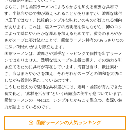
さらに、卵も函館ラーメンにまろやかさを加える重要な具材で
す。半熟卵やゆで卵が添えられることがありますが、濃厚な味付
け玉子ではなく、比較的シンプルな味わいのものが好まれる傾向
があります。これは、塩スープの透明感を保ちながら、卵のコク
によって味にやわらかな厚みを加えるためです。黄身のまろやか
さがスープに溶け込むことで、函館ラーメン特有の“あっさりなの
に深い”味わいがより際立ちます。
函館ラーメンは、濃厚さや派手なトッピングで個性を出すラーメ
ンではありません。透明な塩スープを主役に据え、その魅力を引
き立てるために具材が存在しています。海苔は香り、麩は素朴
さ、卵はまろやかさを加え、それぞれがスープとの調和を大切に
しながら役割を果たしているのです。
こうした控えめで繊細な具材選びには、港町・函館が育んできた
食文化と、“素材を活かす”という函館流の美学が息づいています。
函館ラーメンの一杯には、シンプルだからこそ際立つ、奥深い魅
力が詰まっているのです。
函館ラーメンの人気ランキング