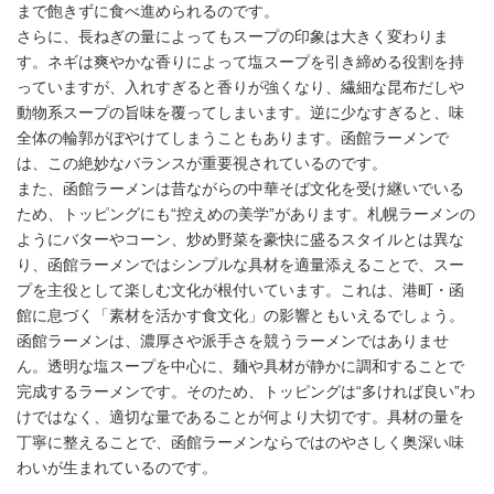
まで飽きずに食べ進められるのです。
さらに、長ねぎの量によってもスープの印象は大きく変わりま
す。ネギは爽やかな香りによって塩スープを引き締める役割を持
っていますが、入れすぎると香りが強くなり、繊細な昆布だしや
動物系スープの旨味を覆ってしまいます。逆に少なすぎると、味
全体の輪郭がぼやけてしまうこともあります。函館ラーメンで
は、この絶妙なバランスが重要視されているのです。
また、函館ラーメンは昔ながらの中華そば文化を受け継いでいる
ため、トッピングにも“控えめの美学”があります。札幌ラーメンの
ようにバターやコーン、炒め野菜を豪快に盛るスタイルとは異な
り、函館ラーメンではシンプルな具材を適量添えることで、スー
プを主役として楽しむ文化が根付いています。これは、港町・函
館に息づく「素材を活かす食文化」の影響ともいえるでしょう。
函館ラーメンは、濃厚さや派手さを競うラーメンではありませ
ん。透明な塩スープを中心に、麺や具材が静かに調和することで
完成するラーメンです。そのため、トッピングは“多ければ良い”わ
けではなく、適切な量であることが何より大切です。具材の量を
丁寧に整えることで、函館ラーメンならではのやさしく奥深い味
わいが生まれているのです。