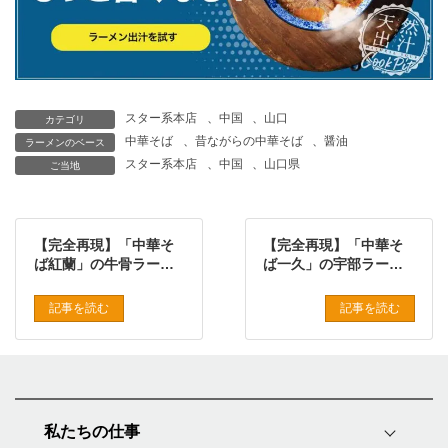
スター系本店
、
中国
、
山口
カテゴリ
中華そば
、
昔ながらの中華そば
、
醤油
ラーメンのベース
スター系本店
、
中国
、
山口県
ご当地
【完全再現】「中華そ
【完全再現】「中華そ
ば紅蘭」の牛骨ラーメ
ば一久」の宇部ラーメ
ンをプロの味で再現し
ンをプロの味で再現し
たレシピ
たレシピ
記事を読む
記事を読む
私たちの仕事