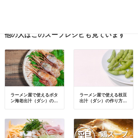
【完全再現】「ラーメン
【完全再現】「花木流」
凪」の煮干しラーメンを
白味噌ラーメンをプロの
プロの味で再現したレシ
味で再現したレシピ
ピ
他の人はこのスープレシピも見ています
ラーメン屋で使えるボタ
ラーメン屋で使える枝豆
ン海老出汁（ダシ）の作
出汁（ダシ）の作り方・
り方・レシピ
レシピ