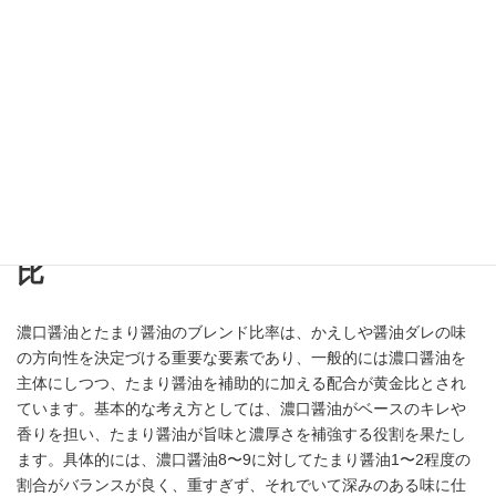
このため、提供温度に応じた微調整も重要となります。加えて、
熟成によって味がなじむことで塩味の角が取れ、よりまろやかな
印象になる点も見逃せません。このように塩分濃度の設計は、単
なる数値ではなく、甘味・旨味・香り・温度といった要素とのバ
ランスの中で最適化されるものであり、飲みやすく、それでいて
満足感のある味わいを実現するための重要な技術です。
ブレンド比率｜濃口とたまりの黄金
比
濃口醤油とたまり醤油のブレンド比率は、かえしや醤油ダレの味
の方向性を決定づける重要な要素であり、一般的には濃口醤油を
主体にしつつ、たまり醤油を補助的に加える配合が黄金比とされ
ています。基本的な考え方としては、濃口醤油がベースのキレや
香りを担い、たまり醤油が旨味と濃厚さを補強する役割を果たし
ます。具体的には、濃口醤油8〜9に対してたまり醤油1〜2程度の
割合がバランスが良く、重すぎず、それでいて深みのある味に仕