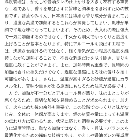
温度管理は、かえしや醤油ダレの仕上がりを大きく左右する重要
な工程であり、香りを飛ばさずに旨味と調和を引き出すための技
術です。醤油やみりん、日本酒には繊細な香り成分が含まれてお
り、過度な高温で加熱するとこれらが揮発してしまい、風味が単
調で平坦な味になってしまいます。そのため、火入れの際は強火
で一気に加熱するのではなく、中火から弱火でゆっくりと温度を
上げることが基本となります。特にアルコールを飛ばす工程で
は、沸騰させ続けるのではなく、軽く湯気が立つ程度の温度を維
持しながら加熱することで、不要な刺激だけを取り除き、香りを
適度に残すことができます。また、加熱時間も重要で、長時間の
加熱は香りの損失だけでなく、過度な濃縮による味の偏りを招く
可能性があります。さらに、温度が高すぎると砂糖が過度にカラ
メル化し、苦味や重さが出る原因にもなるため注意が必要です。
一方で、加熱が不十分だとアルコール臭が残り、味のまとまりが
悪くなるため、適切な加減を見極めることが求められます。加え
て、火を止めた後の余熱も重要で、この段階でゆっくりと味がな
じみ、全体の一体感が高まります。鍋の材質や量によっても温度
の伝わり方は変わるため、状況に応じた調整も必要です。このよ
うに温度管理は、単なる加熱ではなく、香り・旨味・バランスを
最適化するための繊細な技術であり、かえしや醤油ダレの完成度