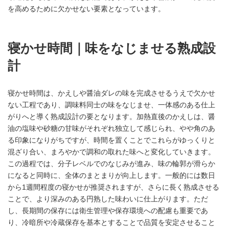
を高めるために欠かせない要素となっています。
寝かせ時間｜味をなじませる熟成設
計
寝かせ時間は、かえしや醤油ダレの味を完成させるうえで欠かせ
ない工程であり、調味料同士の味をなじませ、一体感のある仕上
がりへと導く熟成設計の要となります。加熱直後のかえしは、醤
油の塩味や砂糖の甘味がそれぞれ独立して感じられ、やや角のあ
る印象になりがちですが、時間を置くことでこれらがゆっくりと
混ざり合い、まろやかで調和の取れた味へと変化していきます。
この過程では、分子レベルでのなじみが進み、味の輪郭が滑らか
になると同時に、全体のまとまりが向上します。一般的には数日
から1週間程度の寝かせが推奨されますが、さらに長く熟成させる
ことで、より深みのある円熟した味わいに仕上がります。ただ
し、長期間の保存には衛生管理や保存環境への配慮も重要であ
り、冷暗所や冷蔵保存を基本とすることで品質を安定させること