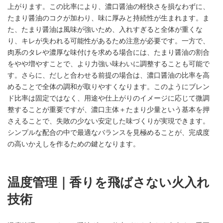
上がります。この比率により、濃口醤油の軽快さを損なわずに、
たまり醤油のコクが加わり、味に厚みと持続性が生まれます。ま
た、たまり醤油は風味が強いため、入れすぎると全体が重くな
り、キレが失われる可能性があるため注意が必要です。一方で、
肉系のタレや濃厚な味付けを求める場合には、たまり醤油の割合
をやや増やすことで、より力強い味わいに調整することも可能で
す。さらに、だしと合わせる前提の場合は、濃口醤油の比率を高
めることで全体の調和が取りやすくなります。このようにブレン
ド比率は固定ではなく、用途や仕上がりのイメージに応じて微調
整することが重要ですが、濃口主体＋たまり少量という基本を押
さえることで、失敗の少ない安定した味づくりが実現できます。
シンプルな配合の中で最適なバランスを見極めることが、完成度
の高いかえしを作るための鍵となります。
温度管理｜香りを飛ばさない火入れ
技術