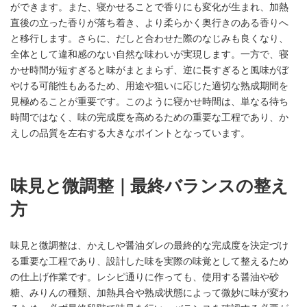
ができます。また、寝かせることで香りにも変化が生まれ、加熱
直後の立った香りが落ち着き、より柔らかく奥行きのある香りへ
と移行します。さらに、だしと合わせた際のなじみも良くなり、
全体として違和感のない自然な味わいが実現します。一方で、寝
かせ時間が短すぎると味がまとまらず、逆に長すぎると風味がぼ
やける可能性もあるため、用途や狙いに応じた適切な熟成期間を
見極めることが重要です。このように寝かせ時間は、単なる待ち
時間ではなく、味の完成度を高めるための重要な工程であり、か
えしの品質を左右する大きなポイントとなっています。
味見と微調整｜最終バランスの整え
方
味見と微調整は、かえしや醤油ダレの最終的な完成度を決定づけ
る重要な工程であり、設計した味を実際の味覚として整えるため
の仕上げ作業です。レシピ通りに作っても、使用する醤油や砂
糖、みりんの種類、加熱具合や熟成状態によって微妙に味が変わ