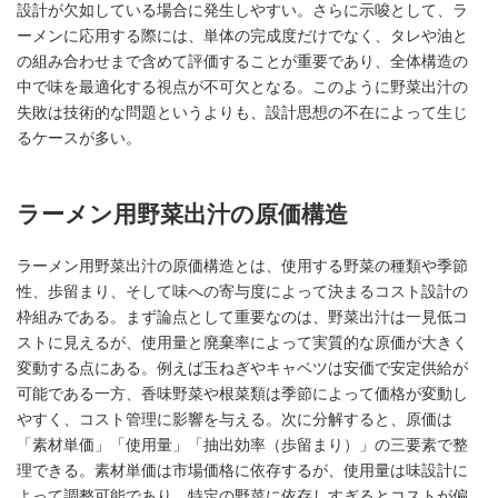
設計が欠如している場合に発生しやすい。さらに示唆として、ラ
ーメンに応用する際には、単体の完成度だけでなく、タレや油と
の組み合わせまで含めて評価することが重要であり、全体構造の
中で味を最適化する視点が不可欠となる。このように野菜出汁の
失敗は技術的な問題というよりも、設計思想の不在によって生じ
るケースが多い。
ラーメン用野菜出汁の原価構造
ラーメン用野菜出汁の原価構造とは、使用する野菜の種類や季節
性、歩留まり、そして味への寄与度によって決まるコスト設計の
枠組みである。まず論点として重要なのは、野菜出汁は一見低コ
ストに見えるが、使用量と廃棄率によって実質的な原価が大きく
変動する点にある。例えば玉ねぎやキャベツは安価で安定供給が
可能である一方、香味野菜や根菜類は季節によって価格が変動し
やすく、コスト管理に影響を与える。次に分解すると、原価は
「素材単価」「使用量」「抽出効率（歩留まり）」の三要素で整
理できる。素材単価は市場価格に依存するが、使用量は味設計に
よって調整可能であり、特定の野菜に依存しすぎるとコストが偏