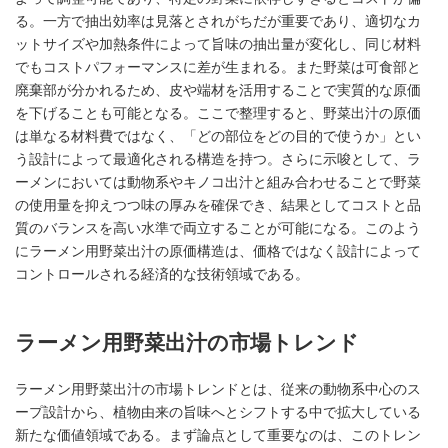
る。一方で抽出効率は見落とされがちだが重要であり、適切なカ
ットサイズや加熱条件によって旨味の抽出量が変化し、同じ材料
でもコストパフォーマンスに差が生まれる。また野菜は可食部と
廃棄部が分かれるため、皮や端材を活用することで実質的な原価
を下げることも可能となる。ここで整理すると、野菜出汁の原価
は単なる材料費ではなく、「どの部位をどの目的で使うか」とい
う設計によって最適化される構造を持つ。さらに示唆として、ラ
ーメンにおいては動物系やキノコ出汁と組み合わせることで野菜
の使用量を抑えつつ味の厚みを確保でき、結果としてコストと品
質のバランスを高い水準で両立することが可能になる。このよう
にラーメン用野菜出汁の原価構造は、価格ではなく設計によって
コントロールされる経済的な技術領域である。
ラーメン用野菜出汁の市場トレンド
ラーメン用野菜出汁の市場トレンドとは、従来の動物系中心のス
ープ設計から、植物由来の旨味へとシフトする中で拡大している
新たな価値領域である。まず論点として重要なのは、このトレン