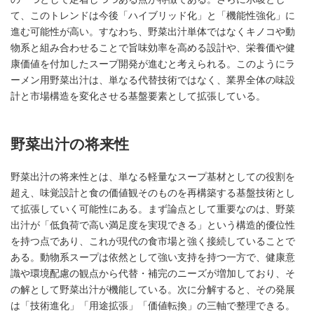
て、このトレンドは今後「ハイブリッド化」と「機能性強化」に
進む可能性が高い。すなわち、野菜出汁単体ではなくキノコや動
物系と組み合わせることで旨味効率を高める設計や、栄養価や健
康価値を付加したスープ開発が進むと考えられる。このようにラ
ーメン用野菜出汁は、単なる代替技術ではなく、業界全体の味設
計と市場構造を変化させる基盤要素として拡張している。
野菜出汁の将来性
野菜出汁の将来性とは、単なる軽量なスープ基材としての役割を
超え、味覚設計と食の価値観そのものを再構築する基盤技術とし
て拡張していく可能性にある。まず論点として重要なのは、野菜
出汁が「低負荷で高い満足度を実現できる」という構造的優位性
を持つ点であり、これが現代の食市場と強く接続していることで
ある。動物系スープは依然として強い支持を持つ一方で、健康意
識や環境配慮の観点から代替・補完のニーズが増加しており、そ
の解として野菜出汁が機能している。次に分解すると、その発展
は「技術進化」「用途拡張」「価値転換」の三軸で整理できる。