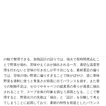
野菜出汁の失敗パターン
野菜出汁の失敗パターンとは、素材本来の甘味や旨味を引き出す
設計が不十分なまま抽出を行うことで、結果として味が単調また
は雑味の強いスープになってしまう状態を指す。まず論点として
重要なのは、野菜出汁はキノコや動物系と比較して味の主張が穏
やかなため、抽出や組み合わせの精度が低いと「水っぽさ」とし
て知覚されやすい点にある。この特性を理解せずに調理すると、
旨味不足が顕在化しやすい。次に分解すると、主な失敗は「加熱
設計の誤り」「素材選定の偏り」「香りの制御不足」という三つ
の軸で整理できる。加熱設計の誤りでは、強火で長時間煮込むこ
とで野菜が崩れ、苦味やえぐみが抽出される一方、適切な温度管
理を行わないと甘味の引き出しが不十分になる。素材選定の偏り
では、甘味の強い野菜に偏りすぎることで味がぼやけ、逆に香味
野菜を過剰に使うと青臭さが前面に出てバランスを崩す。また香
りの制御不足は、セロリやキャベツの硫黄系の香りが過度に抽出
されることで、スープ全体の印象を損なう原因となる。ここで整
理すると、野菜出汁の失敗は「抽出」と「設計」を分離して考え
てしまうことに起因しており、素材の特性を前提としたバランス