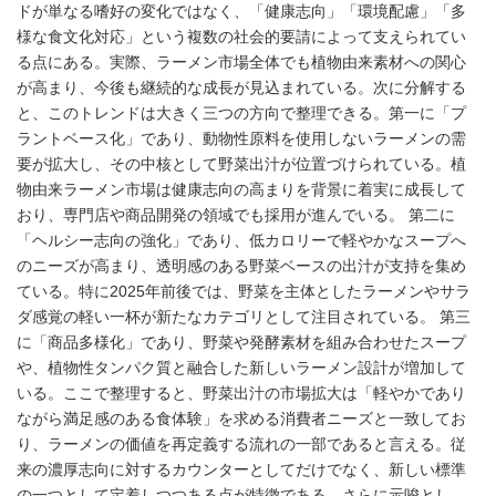
ドが単なる嗜好の変化ではなく、「健康志向」「環境配慮」「多
様な食文化対応」という複数の社会的要請によって支えられてい
る点にある。実際、ラーメン市場全体でも植物由来素材への関心
が高まり、今後も継続的な成長が見込まれている。次に分解する
と、このトレンドは大きく三つの方向で整理できる。第一に「プ
ラントベース化」であり、動物性原料を使用しないラーメンの需
要が拡大し、その中核として野菜出汁が位置づけられている。植
物由来ラーメン市場は健康志向の高まりを背景に着実に成長して
おり、専門店や商品開発の領域でも採用が進んでいる。 第二に
「ヘルシー志向の強化」であり、低カロリーで軽やかなスープへ
のニーズが高まり、透明感のある野菜ベースの出汁が支持を集め
ている。特に2025年前後では、野菜を主体としたラーメンやサラ
ダ感覚の軽い一杯が新たなカテゴリとして注目されている。 第三
に「商品多様化」であり、野菜や発酵素材を組み合わせたスープ
や、植物性タンパク質と融合した新しいラーメン設計が増加して
いる。ここで整理すると、野菜出汁の市場拡大は「軽やかであり
ながら満足感のある食体験」を求める消費者ニーズと一致してお
り、ラーメンの価値を再定義する流れの一部であると言える。従
来の濃厚志向に対するカウンターとしてだけでなく、新しい標準
の一つとして定着しつつある点が特徴である。さらに示唆とし