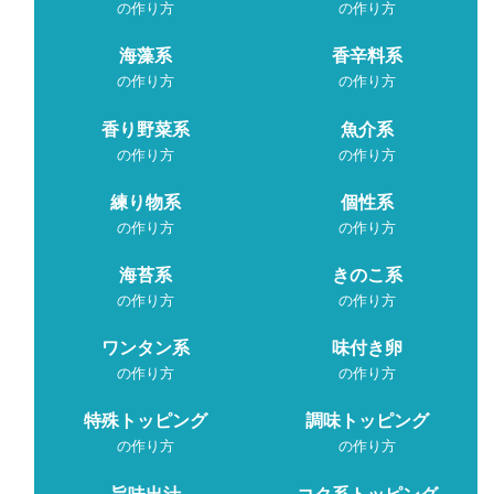
の作り方
の作り方
海藻系
香辛料系
の作り方
の作り方
香り野菜系
魚介系
の作り方
の作り方
練り物系
個性系
の作り方
の作り方
海苔系
きのこ系
の作り方
の作り方
ワンタン系
味付き卵
の作り方
の作り方
特殊トッピング
調味トッピング
の作り方
の作り方