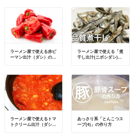
ピ
ラーメン屋で使える赤ピ
ラーメン屋で使える「煮
ーマン出汁（ダシ）の作
干し出汁(ニボシダシ)高
り方・レシピ
品質煮干しVer.」の作り
方・レシピ
ラーメン屋で使えるトマ
あっさり系「とんこつス
トクリーム出汁（ダシ）
ープ(4)」の作り方
の作り方・レシピ