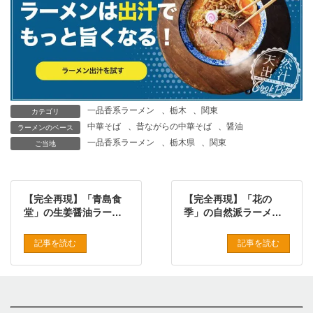
一品香系ラーメン
、
栃木
、
関東
カテゴリ
中華そば
、
昔ながらの中華そば
、
醤油
ラーメンのベース
一品香系ラーメン
、
栃木県
、
関東
ご当地
【完全再現】「青島食
【完全再現】「花の
堂」の生姜醤油ラーメ
季」の自然派ラーメン
ンをプロの味で再現し
をプロの味で再現した
たレシピ
レシピ
記事を読む
記事を読む