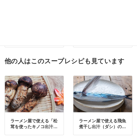
【完全再現】「春紀」の
【完全再現】「大黒亭」
魚介出汁ラーメンをプロ
の三条カレーラーメンを
の味で再現したレシピ
プロの味で再現したレシ
ピ
他の人はこのスープレシピも見ています
ラーメン屋で使える「松
ラーメン屋で使える飛魚
茸を使ったキノコ出汁
煮干し出汁（ダシ）の作
(ダシ)」の作り方・レシ
り⽅・レシピ