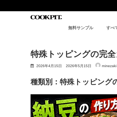
コ
ナ
ン
ビ
テ
ゲ
ン
ー
ツ
シ
無料サンプル
すべ
へ
ョ
ス
ン
キ
に
ッ
移
プ
動
特殊トッピングの完全
最
2026年4月15日
2026年5月15日
minezaki
終
更
新
種類別
：特殊トッピング
日
時
: