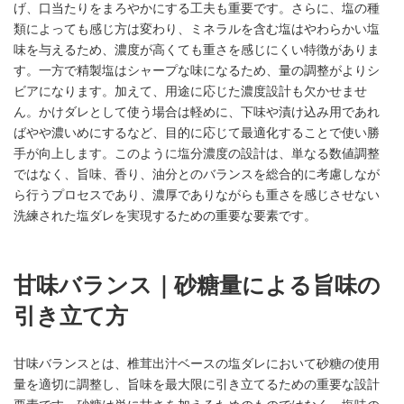
げ、口当たりをまろやかにする工夫も重要です。さらに、塩の種
類によっても感じ方は変わり、ミネラルを含む塩はやわらかい塩
味を与えるため、濃度が高くても重さを感じにくい特徴がありま
す。一方で精製塩はシャープな味になるため、量の調整がよりシ
ビアになります。加えて、用途に応じた濃度設計も欠かせませ
ん。かけダレとして使う場合は軽めに、下味や漬け込み用であれ
ばやや濃いめにするなど、目的に応じて最適化することで使い勝
手が向上します。このように塩分濃度の設計は、単なる数値調整
ではなく、旨味、香り、油分とのバランスを総合的に考慮しなが
ら行うプロセスであり、濃厚でありながらも重さを感じさせない
洗練された塩ダレを実現するための重要な要素です。
甘味バランス｜砂糖量による旨味の
引き立て方
甘味バランスとは、椎茸出汁ベースの塩ダレにおいて砂糖の使用
量を適切に調整し、旨味を最大限に引き立てるための重要な設計