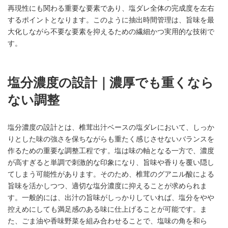
再現性にも関わる重要な要素であり、塩ダレ全体の完成度を左右
するポイントとなります。このように抽出時間管理は、旨味を最
大化しながら不要な要素を抑えるための繊細かつ実用的な技術で
す。
塩分濃度の設計｜濃厚でも重くなら
ない調整
塩分濃度の設計とは、椎茸出汁ベースの塩ダレにおいて、しっか
りとした味の強さを保ちながらも重たく感じさせないバランスを
作るための重要な調整工程です。塩は味の軸となる一方で、濃度
が高すぎると単調で刺激的な印象になり、旨味や香りを覆い隠し
てしまう可能性があります。そのため、椎茸のグアニル酸による
旨味を活かしつつ、適切な塩分濃度に抑えることが求められま
す。一般的には、出汁の旨味がしっかりしていれば、塩分をやや
控えめにしても満足感のある味に仕上げることが可能です。ま
た、ごま油や香味野菜を組み合わせることで、塩味の角を和ら