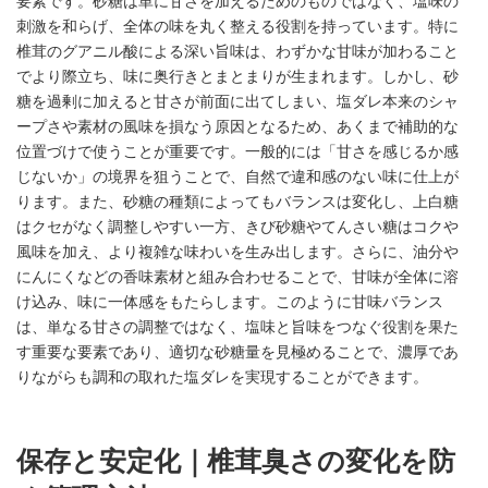
要素です。砂糖は単に甘さを加えるためのものではなく、塩味の
刺激を和らげ、全体の味を丸く整える役割を持っています。特に
椎茸のグアニル酸による深い旨味は、わずかな甘味が加わること
でより際立ち、味に奥行きとまとまりが生まれます。しかし、砂
糖を過剰に加えると甘さが前面に出てしまい、塩ダレ本来のシャ
ープさや素材の風味を損なう原因となるため、あくまで補助的な
位置づけで使うことが重要です。一般的には「甘さを感じるか感
じないか」の境界を狙うことで、自然で違和感のない味に仕上が
ります。また、砂糖の種類によってもバランスは変化し、上白糖
はクセがなく調整しやすい一方、きび砂糖やてんさい糖はコクや
風味を加え、より複雑な味わいを生み出します。さらに、油分や
にんにくなどの香味素材と組み合わせることで、甘味が全体に溶
け込み、味に一体感をもたらします。このように甘味バランス
は、単なる甘さの調整ではなく、塩味と旨味をつなぐ役割を果た
す重要な要素であり、適切な砂糖量を見極めることで、濃厚であ
りながらも調和の取れた塩ダレを実現することができます。
保存と安定化｜椎茸臭さの変化を防