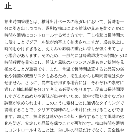
止
抽出時間管理とは、椎茸出汁ベースの塩ダレにおいて、旨味を十
分に引き出しつつも、過剰な抽出による雑味や臭みを防ぐために
時間を適切にコントロールする考え方です。干し椎茸は長時間水
に浸すことでグアニル酸が効率よく抽出されますが、必要以上に
時間をかけすぎると、えぐみや独特の重たい香りが強く出てしま
う場合があります。そのため、一般的には冷蔵環境で6時間から12
時間程度を目安にし、旨味と風味のバランスが最も良い状態を見
極めることが重要です。また、常温で長時間放置すると品質の劣
化や雑菌の繁殖リスクもあるため、衛生面からも時間管理は欠か
せません。さらに、昆布を併用する場合には、それぞれの素材に
適した抽出時間を分けて考える必要があります。昆布は長時間浸
しすぎるとぬめりや苦味が出やすいため、途中で取り出すなどの
調整が求められます。このように素材ごとに適切なタイミングで
管理することで、クリアで雑味のない出汁に仕上げることができ
ます。加えて、抽出後は速やかに冷却・保存することで風味の劣
化を防ぎ、安定した品質を保つことが可能です。抽出時間を適切
にコントロールすることは、単に味の問題だけでなく、安全性や