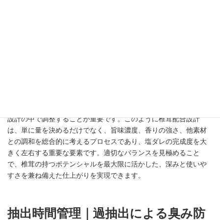
しっかりと感じさせつつも、他の調味料や素材と調和する適切な
配合が重要になります。一般的には、水に対する椎茸の割合を一
定範囲に保ち、過剰な濃度にならないように設計することで、ク
リアで扱いやすい出汁を得ることができます。また、戻し時間や
カットの有無によっても抽出効率が変わるため、目的に応じた調
整が求められます。例えば、細かく刻むことで短時間でも濃い出
汁を取ることができますが、その分香りも強く出やすくなるため
注意が必要です。逆に丸ごと戻す場合は、穏やかでバランスの取
れた風味になりやすい特徴があります。さらに、昆布や油分との
組み合わせによっても感じ方が変わるため、単体だけでなく全体
設計の中で調整することが重要です。このように椎茸配合設計
は、単に量を決めるだけでなく、旨味濃度、香りの強さ、他素材
との調和を総合的に考えるプロセスであり、塩ダレの完成度を大
きく左右する重要な要素です。適切なバランスを見極めること
で、椎茸の持つポテンシャルを最大限に活かした、深みと使いや
すさを兼ね備えた仕上がりを実現できます。
抽出時間管理｜過抽出による臭み防