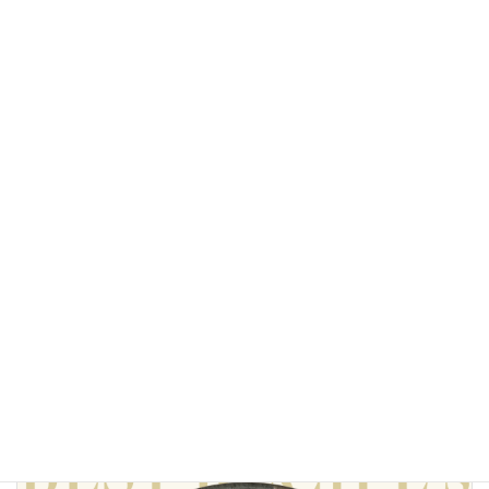
【完全再現】「長尾中華そば」の焼干ラーメンをプロの味で
再現したレシピ
【完全再現】「豚骨屋台」のラーメンをプロの味で再現した
レシピ