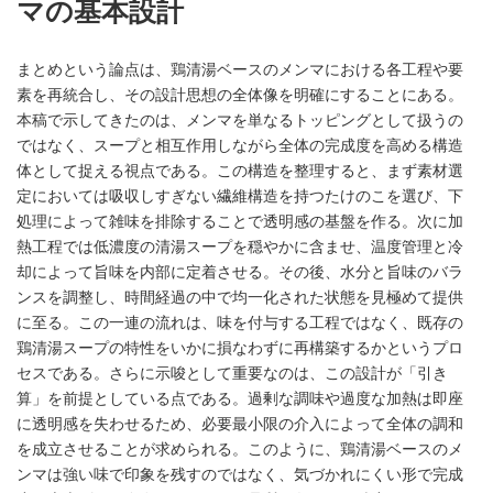
マの基本設計
まとめという論点は、鶏清湯ベースのメンマにおける各工程や要
素を再統合し、その設計思想の全体像を明確にすることにある。
本稿で示してきたのは、メンマを単なるトッピングとして扱うの
ではなく、スープと相互作用しながら全体の完成度を高める構造
体として捉える視点である。この構造を整理すると、まず素材選
定においては吸収しすぎない繊維構造を持つたけのこを選び、下
処理によって雑味を排除することで透明感の基盤を作る。次に加
熱工程では低濃度の清湯スープを穏やかに含ませ、温度管理と冷
却によって旨味を内部に定着させる。その後、水分と旨味のバラ
ンスを調整し、時間経過の中で均一化された状態を見極めて提供
に至る。この一連の流れは、味を付与する工程ではなく、既存の
鶏清湯スープの特性をいかに損なわずに再構築するかというプロ
セスである。さらに示唆として重要なのは、この設計が「引き
算」を前提としている点である。過剰な調味や過度な加熱は即座
に透明感を失わせるため、必要最小限の介入によって全体の調和
を成立させることが求められる。このように、鶏清湯ベースのメ
ンマは強い味で印象を残すのではなく、気づかれにくい形で完成