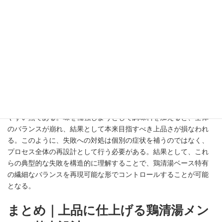
と、まず味が薄いと感じられる場合は、単純な旨味不足ではな
く、内部への吸収が不均一であるか、旨味が拡散して濃度が低下
している可能性が高い。一方でぼやける状態は、水分過多や過度
な時間経過によって旨味の輪郭が曖昧になり、鶏清湯特有の透明
感が失われていることに起因する。さらに物足りなさは、味の強
度ではなく持続性の欠如として現れることが多く、咀嚼時に旨味
が段階的に放出されない構造に問題があると考えられる。整理す
ると、これらの失敗はすべて「吸収と保持、そして再放出の設計
不全」として統合的に説明できる。さらに示唆として重要なの
は、鶏清湯ベースでは安易な調味追加による修正が逆効果になり
やすい点である。味を補強しようとして調味料を加えると、全体
のバランスが崩れ、結果として本来目指すべき上品さが損なわれ
る。このように、失敗への対処は個別の症状を補うのではなく、
プロセス全体の再設計として行う必要がある。結果として、これ
らの典型的な失敗を構造的に理解することで、鶏清湯ベース特有
の繊細なバランスを再現可能な形でコントロールすることが可能
となる。
まとめ｜上品に仕上げる鶏清湯メン