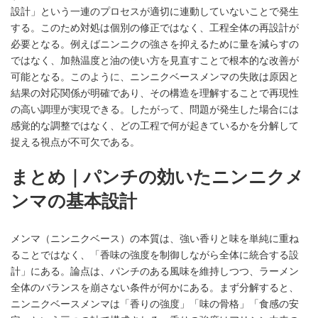
設計」という一連のプロセスが適切に連動していないことで発生
する。このため対処は個別の修正ではなく、工程全体の再設計が
必要となる。例えばニンニクの強さを抑えるために量を減らすの
ではなく、加熱温度と油の使い方を見直すことで根本的な改善が
可能となる。このように、ニンニクベースメンマの失敗は原因と
結果の対応関係が明確であり、その構造を理解することで再現性
の高い調理が実現できる。したがって、問題が発生した場合には
感覚的な調整ではなく、どの工程で何が起きているかを分解して
捉える視点が不可欠である。
まとめ｜パンチの効いたニンニクメ
ンマの基本設計
メンマ（ニンニクベース）の本質は、強い香りと味を単純に重ね
ることではなく、「香味の強度を制御しながら全体に統合する設
計」にある。論点は、パンチのある風味を維持しつつ、ラーメン
全体のバランスを崩さない条件が何かにある。まず分解すると、
ニンニクベースメンマは「香りの強度」「味の骨格」「食感の安