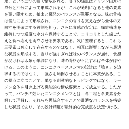
定」という三つの軸で構成される。香りの強度はアリシン由来の
成分と油分によって形成されるが、これが過剰になると他の要素
を覆い隠すため、抽出と揮発のバランスが重要となる。味の骨格
は醤油によって形成され、ニンニクの香りを支えながら全体の方
向性を明確にする役割を担う。さらに食感の安定は、繊維構造を
維持しつつ適度な水分を保持することで、コリコリとした歯ごた
えと食べ応えを両立させる要素である。次に整理すると、これら
三要素は独立して存在するのではなく、相互に影響しながら最適
な状態を形成する。香りが強すぎれば味のバランスが崩れ、食感
が弱ければ印象が単調になり、味の骨格が不足すれば全体がぼや
ける。このように、ニンニクベースメンマの設計は「強さ」を追
求するのではなく、「強さを均衡させる」ことに本質がある。こ
の視点に立つことで、単なる刺激的なトッピングではなく、ラー
メン全体を引き上げる機能的な構成要素として成立する。したが
って、パンチの効いたニンニクメンマとは、各工程と各要素を分
解して理解し、それらを再統合することで最適なバランスを構築
した状態であり、その設計精度が最終的な完成度を決定づける。