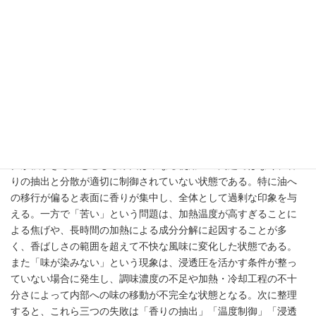
よくある失敗FAQ｜ニンニクが強す
ぎる・苦い・味が染みない
メンマ（ニンニクベース）における典型的な失敗は、「ニンニク
が強すぎる」「苦い」「味が染みない」という三点に集約される
が、これらは個別の問題ではなく工程設計の不整合として理解す
る必要がある。論点は、それぞれの現象がどの工程に起因し、ど
のように連動して発生するかにある。まず分解すると、「ニンニ
クが強すぎる」と感じる原因は単なる使用量の問題ではなく、香
りの抽出と分散が適切に制御されていない状態である。特に油へ
の移行が偏ると表面に香りが集中し、全体として過剰な印象を与
える。一方で「苦い」という問題は、加熱温度が高すぎることに
よる焦げや、長時間の加熱による成分分解に起因することが多
く、香ばしさの範囲を超えて不快な風味に変化した状態である。
また「味が染みない」という現象は、浸透圧を活かす条件が整っ
ていない場合に発生し、調味濃度の不足や加熱・冷却工程の不十
分さによって内部への味の移動が不完全な状態となる。次に整理
すると、これら三つの失敗は「香りの抽出」「温度制御」「浸透