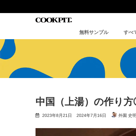
コ
ナ
ン
ビ
テ
ゲ
ン
ー
ツ
シ
無料サンプル
すべ
へ
ョ
ス
ン
キ
に
ッ
移
プ
動
中国（上湯）の作り方
最
2023年8月21日
2024年7月16日
外園 史明 
終
更
新
日