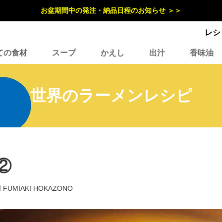
お盆期間中の発注・納品日程のお知らせ ＞＞
レシ
ての食材
スープ
かえし
出汁
香味油
世界のラーメンレシピ
②
FUMIAKI HOKAZONO