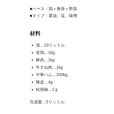
■ベース：鶏＋豚骨＋野菜
■タイプ：醤油、塩、味噌
材料
湯…10リットル
老鶏…1kg
豚肉…1kg
牛すね肉…1kg
中華ハム…200kg
陳皮…4g
粒胡椒…2ｇ
完成量…5リットル