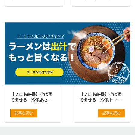
シピ
【プロも納得】そば屋
【プロも納得】そば屋
で出せる「冷製あさり
で出せる「冷製トマト
蕎麦」レシピ
蕎麦」レシピ
記事を読む
記事を読む