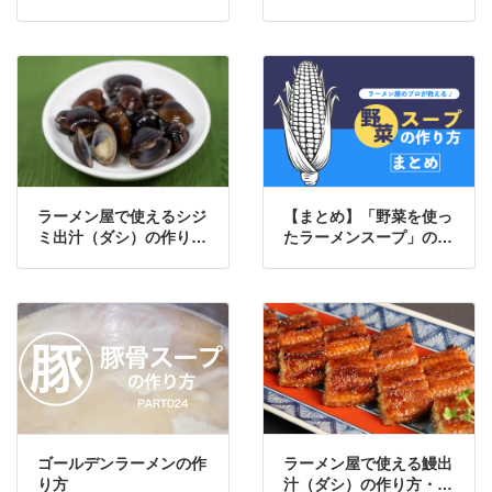
方・レシピ
方
ラーメン屋で使えるシジ
【まとめ】「野菜を使っ
ミ出汁（ダシ）の作り
たラーメンスープ」の作
方・レシピ①
り方一覧
ゴールデンラーメンの作
ラーメン屋で使える鰻出
り方
汁（ダシ）の作り方・レ