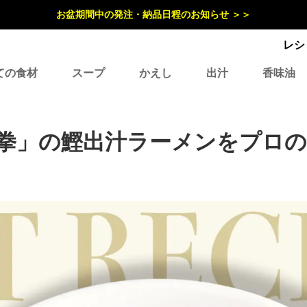
お盆期間中の発注・納品日程のお知らせ ＞＞
レシ
ての食材
スープ
かえし
出汁
香味油
拳」の鰹出汁ラーメンをプロ