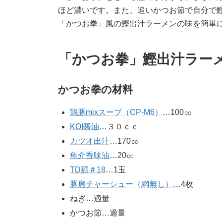
ほど濃いです。また、追いかつお節で自分で
「かつお拳」風の鰹出汁ラーメンの味を簡単
「かつお拳」鰹出汁ラー
かつお拳の材料
鶏豚mixスープ（CP-M6）
…100㏄
KOI醤油
…３０ｃｃ
カツオ出汁
…170㏄
魚介香味油
…20㏄
TD麺＃18
…1玉
豚肩チャーシュー（網無し）
…4枚
ねぎ…適量
かつお節…適量