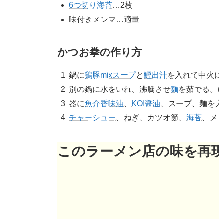
6つ切り海苔
…2枚
味付きメンマ…適量
かつお拳の作り方
鍋に
鶏豚mixスープ
と
鰹出汁
を入れて中火
別の鍋に水をいれ、沸騰させ
麺
を茹でる。
器に
魚介香味油
、
KOI醤油
、スープ、麺を
チャーシュー
、ねぎ、カツオ節、
海苔
、メ
このラーメン店の味を再