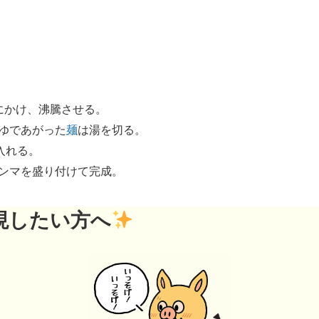
にかけ、沸騰させる。
ゆであがった
麺
は湯を切る。
入れる。
ンマを盛り付けて完成。
現したい方へ