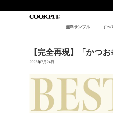
コ
ナ
ン
ビ
テ
ゲ
ン
ー
ツ
シ
無料サンプル
すべ
へ
ョ
ス
ン
キ
に
ッ
移
プ
動
【完全再現】「かつお
最
2025年7月24日
終
更
新
日
時
: