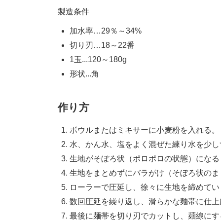
製造条件
加水率…29％～34%
切り刃…18～22番
1玉...120～180g
形状...角
作り方
ボウルまたはミキサーに小麦粉を入れる。
水、かん水、塩をよく混ぜた練り水を少し
生地がそぼろ状（ポロポロの状態）になる
生地をまとめずにバラがけ（そぼろ状のま
ローラーで圧延し、徐々に生地を締めてい
数回圧延を繰り返し、滑らかな麺帯に仕上
最後に麺帯を切り刃でカットし、麺線にす