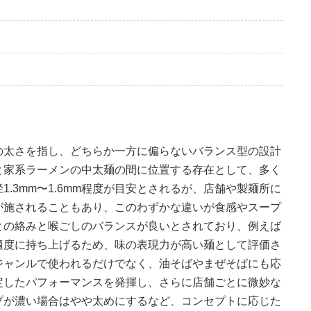
の太さを指し、どちらか一方に偏らないバランス型の設計
と家系ラーメンの中太麺の間に位置する存在として、多く
.3mm〜1.6mm程度が目安とされるが、店舗や製麺所に
調整が施されることもあり、このわずかな違いが食感やスープ
との絡みと喉ごしのバランスが良いとされており、例えば
適度に持ち上げるため、味の表現力が高い麺として評価さ
ジャンルで使われるだけでなく、油そばやまぜそばにも応
定したパフォーマンスを発揮し、さらに店舗ごとに微妙な
プが濃い場合はやや太めにするなど、コンセプトに応じた