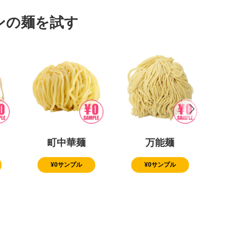
ンの麺を試す
町中華麺
万能麺
¥0サンプル
¥0サンプル