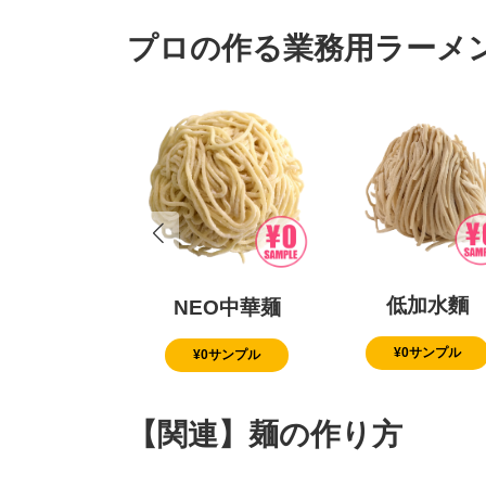
プロの作る業務用ラーメ
低加水麵
NEO中華麺
¥0サンプル
¥0サンプル
【関連】麺の作り方