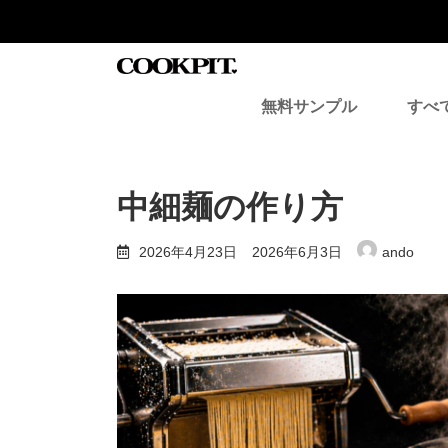
コ
ナ
ン
ビ
テ
ゲ
ン
ー
ツ
シ
無料サンプル
すべ
へ
ョ
ス
ン
キ
に
ッ
移
プ
動
中細麺の作り方
最
2026年4月23日
2026年6月3日
ando
終
更
新
日
時
: