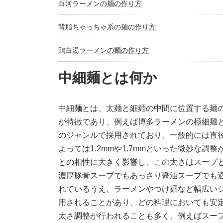
白河ラーメンの麺の作り方
背脂ちゃっちゃ系の麺の作り方
鶏白湯ラーメンの麺の作り方
中細麺とは何か
中細麺とは、太麺と細麺の中間に位置する麺
が特徴であり、例えば博多ラーメンの極細麺
のジャンルで採用されており、一般的には直径1
よっては1.2mmや1.7mmといった微妙な
との相性に大きく影響し、この太さはスープ
濃厚豚骨スープでもあっさり醤油スープでも
れているうえ、ラーメンやつけ麺など幅広い
用されることがあり、どの料理においても安
太さ調整が行われることも多く、例えばスー