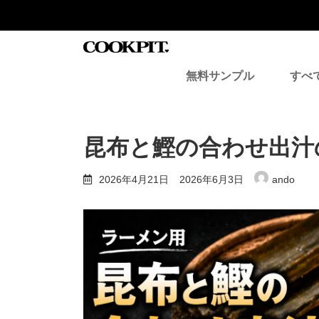
コ
ナ
ン
ビ
テ
ゲ
ン
ー
ツ
シ
無料サンプル
すべ
へ
ョ
ス
ン
キ
に
ッ
移
プ
動
昆布と鰹の合わせ出汁
最
2026年4月21日
2026年6月3日
ando
終
更
新
日
時
: