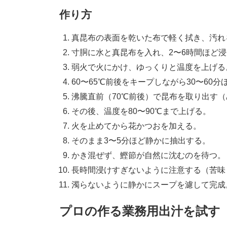
作り方
真昆布の表面を乾いた布で軽く拭き、汚れ
寸胴に水と真昆布を入れ、2〜6時間ほど
弱火で火にかけ、ゆっくりと温度を上げる
60〜65℃前後をキープしながら30〜60
沸騰直前（70℃前後）で昆布を取り出す
その後、温度を80〜90℃まで上げる。
火を止めてから花かつおを加える。
そのまま3〜5分ほど静かに抽出する。
かき混ぜず、鰹節が自然に沈むのを待つ。
長時間浸けすぎないように注意する（苦味
濁らないように静かにスープを濾して完成
プロの作る業務用出汁を試す