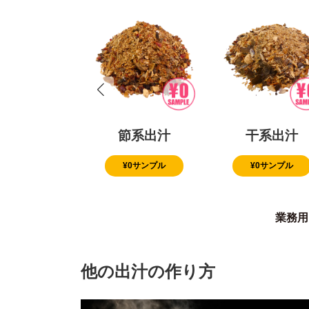
節系出汁
干系出汁
¥0サンプル
¥0サンプル
業務用
他の出汁の作り方