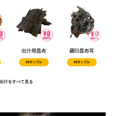
出汁用昆布
羅臼昆布耳
¥0サンプル
¥0サンプル
出汁をすべて見る