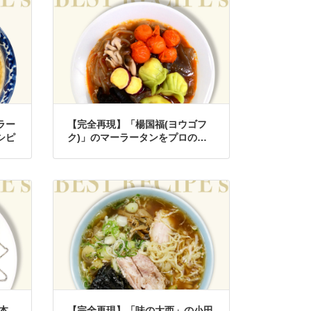
ラー
【完全再現】「楊国福(ヨウゴフ
シピ
ク)」のマーラータンをプロの味
で再現したレシピ
本
【完全再現】「味の大西」の小田