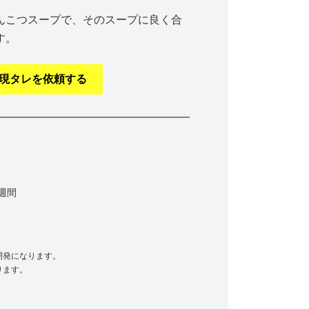
んこつスープで、そのスープに良く合
す。
現タレを依頼する
週間
g
開発になります。
ります。