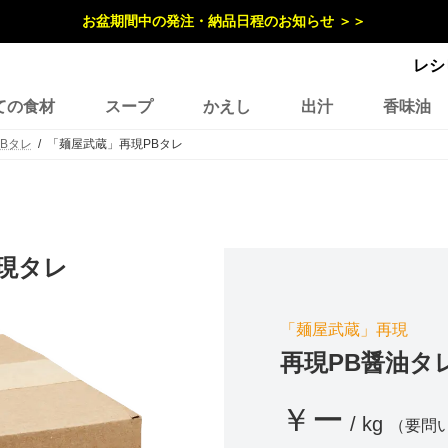
お盆期間中の発注・納品日程のお知らせ ＞＞
レシ
ての食材
スープ
かえし
出汁
香味油
PBタレ
「麺屋武蔵」再現PBタレ
現タレ
「麺屋武蔵」再現
再現PB醤油タ
￥ー
/ kg
（要問