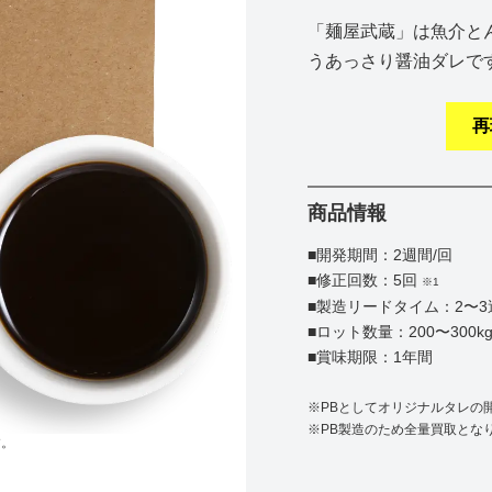
「麺屋武蔵」は魚介と
うあっさり醤油ダレで
再
商品情報
■開発期間：2週間/回
■修正回数：5回
※1
■製造リードタイム：2〜3
■ロット数量：200〜300k
■賞味期限：1年間
※PBとしてオリジナルタレの
※PB製造のため全量買取とな
す。