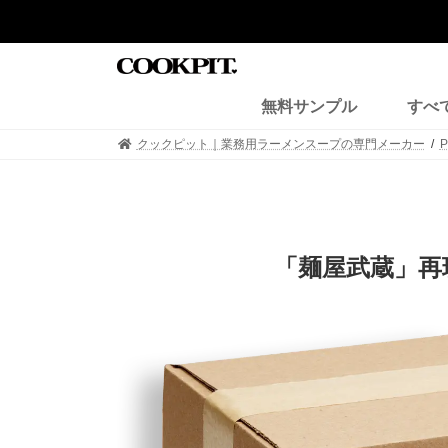
コ
ナ
ン
ビ
テ
ゲ
ン
ー
ツ
シ
無料サンプル
すべ
へ
ョ
ス
ン
クックピット｜業務用ラーメンスープの専門メーカー
キ
に
ッ
移
プ
動
「麺屋武蔵」再