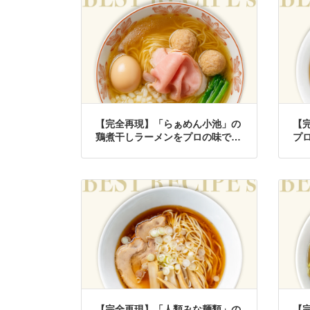
【完全再現】「らぁめん小池」の
【
鶏煮干しラーメンをプロの味で再
プ
現したレシピ
【完全再現】「人類みな麺類」の
【