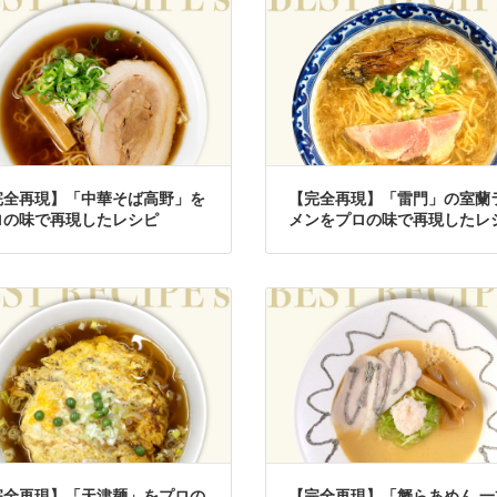
完全再現】「中華そば高野」を
【完全再現】「雷門」の室蘭
ロの味で再現したレシピ
メンをプロの味で再現したレ
完全再現】「天津麺」をプロの
【完全再現】「蟹らあめん 一