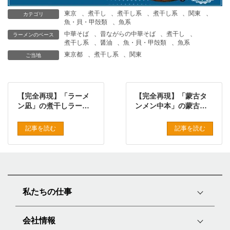
東京
、
煮干し
、
煮干し系
、
煮干し系
、
関東
、
カテゴリ
魚・貝・甲殻類
、
魚系
中華そば
、
昔ながらの中華そば
、
煮干し
、
ラーメンのベース
煮干し系
、
醤油
、
魚・貝・甲殻類
、
魚系
東京都
、
煮干し系
、
関東
ご当地
【完全再現】「ラーメ
【完全再現】「蒙古タ
ン凪」の煮干しラーメ
ンメン中本」の蒙古タ
ンをプロの味で再現し
ンメンをプロの味で再
たレシピ
現したレシピ
記事を読む
記事を読む
私たちの仕事
会社情報