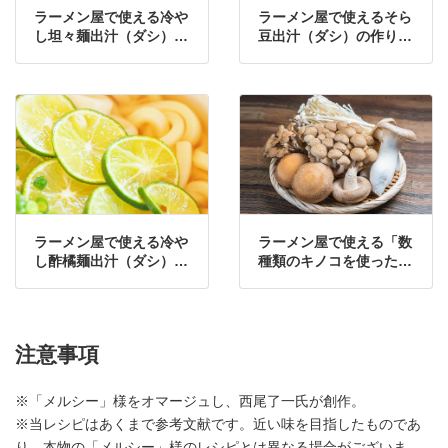
ラーメン屋で使える冷や
ラーメン屋で使えるそら
し坦々麺出汁（ダシ）の
豆出汁（ダシ）の作り
作り方・レシピ
方・レシピ
ラーメン屋で使える冷や
ラーメン屋で使える「数
し酢橘麺出汁（ダシ）の
種類のキノコを使った出
作り方・レシピ
汁(ダシ)」の作り方・レ
シピ
注意事項
※「メルシー」様をオマージュし、西尾了一氏が創作。
※当レシピはあくまで参考文献です。近い味を目指したものであ
り、本物の「メルシー」様のレシピとは異なる場合がございま