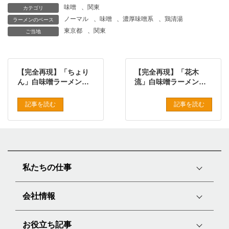
味噌
、
関東
カテゴリ
ノーマル
、
味噌
、
濃厚味噌系
、
鶏清湯
ラーメンのベース
東京都
、
関東
ご当地
【完全再現】「ちょり
【完全再現】「花木
ん」白味噌ラーメンを
流」白味噌ラーメンを
プロの味で再現したレ
プロの味で再現したレ
シピ
シピ
記事を読む
記事を読む
私たちの仕事
会社情報
お役立ち記事