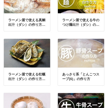
ラーメン屋で使える真鯛
ラーメン屋で使える牛の
出汁（ダシ）の作り方・
つけ麺出汁（ダシ）の作
レシピ②
り方・レシピ
ラーメン屋で使える牡蠣
あっさり系「とんこつス
出汁（ダシ）の作り方・
ープ(6)」の作り方
レシピ②