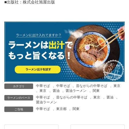
■出版社：株式会社旭屋出版
中華そば
、
中華そば
、
昔ながらの中華そば
、
東京
カテゴリ
、
東京
、
醤油
、
醤油ラーメン
、
関東
中華そば
、
昔ながらの中華そば
、
東京
、
醤油
、
ラーメンのベース
醤油ラーメン
中華そば
、
東京都
、
関東
ご当地