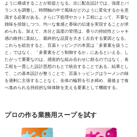
ように構成することが前提となる。次に配合設計では、強度とバ
ランスを調整し、時間軸の中で風味がどのように変化するかを意
識する必要がある。さらに下処理やカット工程によって、不要な
雑味を排除しつつ、均一な食感と香味の伝達を実現することが求
められる。加えて、水分と温度の管理は、香りの持続性とシャキ
感の維持に直結し、最終的な品質を大きく左右する要因となる。
これらを総合すると、百薬トッピングの本質は「多要素を扱うこ
と」ではなく、「多要素をどう制御するか」にあるといえる。し
たがって重要なのは、感覚的な組み合わせに頼るのではなく、各
工程を一貫した設計思想のもとで統合することである。結果とし
て、この基本設計が整うことで、百薬トッピングはラーメンの味
を過剰に主張することなく、全体の輪郭を引き締め、最後まで食
べ進められる持続的な味体験を支える要素として機能する。
プロの作る業務用スープを試す