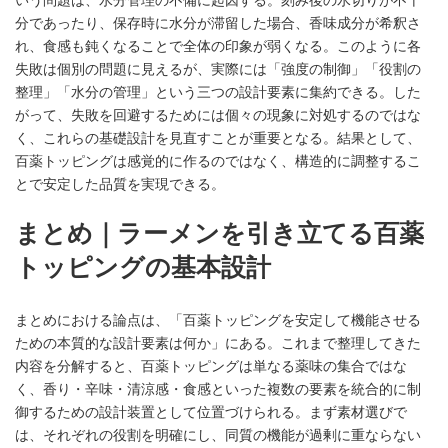
分であったり、保存時に水分が滞留した場合、香味成分が希釈さ
れ、食感も鈍くなることで全体の印象が弱くなる。このように各
失敗は個別の問題に見えるが、実際には「強度の制御」「役割の
整理」「水分の管理」という三つの設計要素に集約できる。した
がって、失敗を回避するためには個々の現象に対処するのではな
く、これらの基礎設計を見直すことが重要となる。結果として、
百薬トッピングは感覚的に作るのではなく、構造的に調整するこ
とで安定した品質を実現できる。
まとめ｜ラーメンを引き立てる百薬
トッピングの基本設計
まとめにおける論点は、「百薬トッピングを安定して機能させる
ための本質的な設計要素は何か」にある。これまで整理してきた
内容を分解すると、百薬トッピングは単なる薬味の集合ではな
く、香り・辛味・清涼感・食感といった複数の要素を統合的に制
御するための設計装置として位置づけられる。まず素材選びで
は、それぞれの役割を明確にし、同質の機能が過剰に重ならない