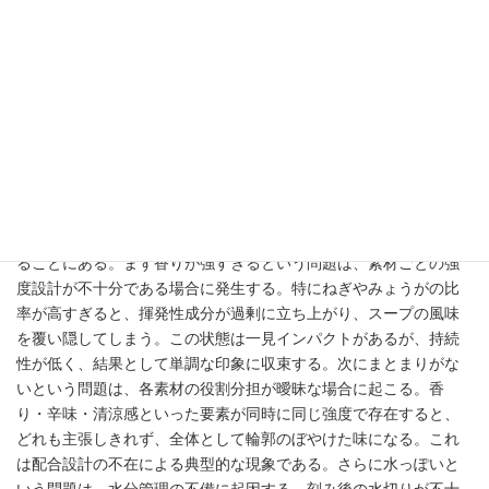
る視点が不可欠となる。結果として、百薬トッピングは自由度の
高いトッピングである一方、その自由度を制御できるかどうかが
完成度を左右する本質的な難しさとなる。
よくある失敗FAQ｜香りが強すぎ
る・まとまりがない・水っぽい
よくある失敗における論点は、「なぜ百薬トッピングは狙い通り
に仕上がらず、特定の欠点として現れるのか」を構造的に理解す
ることにある。まず香りが強すぎるという問題は、素材ごとの強
度設計が不十分である場合に発生する。特にねぎやみょうがの比
率が高すぎると、揮発性成分が過剰に立ち上がり、スープの風味
を覆い隠してしまう。この状態は一見インパクトがあるが、持続
性が低く、結果として単調な印象に収束する。次にまとまりがな
いという問題は、各素材の役割分担が曖昧な場合に起こる。香
り・辛味・清涼感といった要素が同時に同じ強度で存在すると、
どれも主張しきれず、全体として輪郭のぼやけた味になる。これ
は配合設計の不在による典型的な現象である。さらに水っぽいと
いう問題は、水分管理の不備に起因する。刻み後の水切りが不十