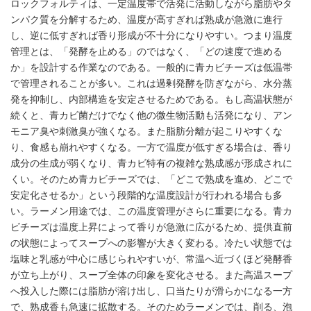
ロックフォルティは、一定温度帯で活発に活動しながら脂肪やタ
ンパク質を分解するため、温度が高すぎれば熟成が急激に進行
し、逆に低すぎれば香り形成が不十分になりやすい。つまり温度
管理とは、「発酵を止める」のではなく、「どの速度で進める
か」を設計する作業なのである。一般的に青カビチーズは低温帯
で管理されることが多い。これは過剰発酵を防ぎながら、水分蒸
発を抑制し、内部構造を安定させるためである。もし高温状態が
続くと、青カビ菌だけでなく他の微生物活動も活発になり、アン
モニア臭や刺激臭が強くなる。また脂肪分離が起こりやすくな
り、食感も崩れやすくなる。一方で温度が低すぎる場合は、香り
成分の生成が弱くなり、青カビ特有の複雑な熟成感が形成されに
くい。そのため青カビチーズでは、「どこで熟成を進め、どこで
安定化させるか」という段階的な温度設計が行われる場合も多
い。ラーメン用途では、この温度管理がさらに重要になる。青カ
ビチーズは温度上昇によって香りが急激に広がるため、提供直前
の状態によってスープへの影響が大きく変わる。冷たい状態では
塩味と乳感が中心に感じられやすいが、常温へ近づくほど発酵香
が立ち上がり、スープ全体の印象を変化させる。また高温スープ
へ投入した際には脂肪が溶け出し、口当たりが滑らかになる一方
で、熟成香も急速に拡散する。そのためラーメンでは、削る、泡