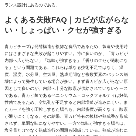
ランス設計にあるのである。
よくある失敗FAQ｜カビが広がらな
い・しょっぱい・クセが強すぎる
青カビチーズは発酵構造が複雑な食品であるため、製造や使用時
にはさまざまな失敗が起こりやすい。特に多いのが、「青カビが
内部へ広がらない」「塩味が強すぎる」「香りのクセが過剰にな
る」という問題である。これらは単なる技術不足ではなく、温
度、湿度、水分量、空気量、熟成期間など複数要素のバランス崩
壊によって発生している場合が多い。まず青カビが広がらない原
因として多いのが、内部へ十分な酸素が供給されていないケース
である。青カビ菌であるペニシリウム・ロックフォルティは好気
性菌であるため、空気孔が不足すると内部増殖が進みにくい。ま
たカードを強く圧搾しすぎた場合も、内部密度が高くなり、酸素
が通りにくくなる。その結果、青カビ特有の模様や熟成香が形成
されず、単調な味になりやすい。一方で塩味が強すぎる場合は、
塩分量だけでなく熟成進行の問題も関係している。熟成が進むに