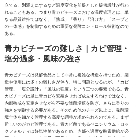
立てる、別添えにするなど温度変化を前提とした提供設計が行わ
れることもある。つまり青カビチーズにおける温度管理とは、単
なる品質維持ではなく、「熟成」「香り」「溶け方」「スープと
の一体感」を制御するための重要な発酵コントロール技術なので
ある。
青カビチーズの難しさ｜カビ管理・
塩分過多・風味の強さ
青カビチーズは発酵食品として非常に複雑な構造を持つため、製
造や使用には多くの難しさが伴う。特に問題となるのが、「カビ
管理」「塩分設計」「風味の強度」という三つの要素である。青
カビチーズは単に青カビを繁殖させれば成立するわけではなく、
内部熟成を安定させながら不要な雑菌増殖を防ぎ、さらに香りの
強さを制御する必要がある。そのため他のチーズ以上に、発酵環
境全体を細かく管理する高度な調整が求められるのである。まず
難しいのがカビ管理である。青カビ菌であるペニシリウム・ロッ
クフォルティは好気性菌であるため、内部へ適度な酸素供給が必