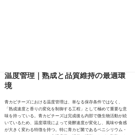
ビチーズを、淡麗系には水分量が比較的多い若い青カビチーズを
合わせることで、スープとの一体感を調整する場合もある。さら
に削る、泡立てる、ムース化するなど加工方法によっても、水分
と脂肪の感じ方は変化する。そのため近年のラーメンでは、単純
にチーズを乗せるのではなく、「どの状態で脂肪を溶かし、どの
程度香りを広げるか」という視点から使用設計が行われている。
つまり青カビチーズにおける水分と脂肪のバランスとは、濃厚さ
だけを追求するものではなく、香り、口当たり、溶解性を含めた
全体設計として機能しているのである。
温度管理｜熟成と品質維持の最適環
境
青カビチーズにおける温度管理は、単なる保存条件ではなく、
「熟成速度と香りの変化を制御する工程」として極めて重要な意
味を持っている。青カビチーズは完成後も内部で微生物活動が続
いているため、温度環境によって発酵速度が変化し、風味や食感
が大きく変わる特徴を持つ。特に青カビ菌であるペニシリウム・