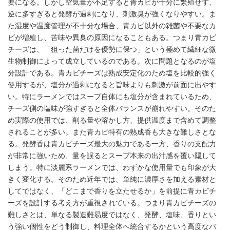
要になる。しかし空気量が不足すると青カビが十分に繁殖せず、
逆に多すぎると発酵が過剰になり、刺激臭が強くなりやすい。ま
た湿度や温度管理が不十分な場合、青カビ以外の雑菌や不要なカ
ビが増殖し、苦味や異臭の原因になることもある。つまり青カビ
チーズは、「狙った菌だけを優勢に保つ」という極めて繊細な微
生物制御によって成立しているのである。次に問題となるのが塩
分設計である。青カビチーズは熟成安定化のため塩を比較的強く
使用するが、塩分が過剰になると旨味よりも刺激が前面に出やす
い。特にラーメンではスープ自体にも塩分が含まれているため、
チーズ側の塩味が強すぎると全体バランスが崩れやすい。そのた
め実際の使用では、削る量や溶かし方、提供温度まで含めて調整
されることが多い。また青カビ特有の熟成香も大きな難しさとな
る。発酵香は青カビチーズ最大の魅力である一方、香りの支配力
が非常に強いため、量を誤るとスープ本来の出汁感を覆い隠して
しまう。特に淡麗系ラーメンでは、わずかな使用量でも印象が大
きく変化する。そのため近年では、単純に濃厚さを加える素材と
してではなく、「どこまで香りを立たせるか」を前提に青カビチ
ーズを設計する考え方が重視されている。つまり青カビチーズの
難しさとは、単なる製造難易度ではなく、発酵、塩味、香りとい
う強い個性をどう制御し、料理全体へ統合するかという高度なバ