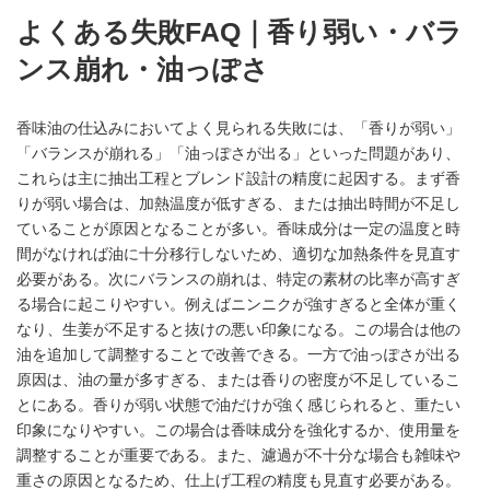
よくある失敗FAQ｜香り弱い・バラ
ンス崩れ・油っぽさ
香味油の仕込みにおいてよく見られる失敗には、「香りが弱い」
「バランスが崩れる」「油っぽさが出る」といった問題があり、
これらは主に抽出工程とブレンド設計の精度に起因する。まず香
りが弱い場合は、加熱温度が低すぎる、または抽出時間が不足し
ていることが原因となることが多い。香味成分は一定の温度と時
間がなければ油に十分移行しないため、適切な加熱条件を見直す
必要がある。次にバランスの崩れは、特定の素材の比率が高すぎ
る場合に起こりやすい。例えばニンニクが強すぎると全体が重く
なり、生姜が不足すると抜けの悪い印象になる。この場合は他の
油を追加して調整することで改善できる。一方で油っぽさが出る
原因は、油の量が多すぎる、または香りの密度が不足しているこ
とにある。香りが弱い状態で油だけが強く感じられると、重たい
印象になりやすい。この場合は香味成分を強化するか、使用量を
調整することが重要である。また、濾過が不十分な場合も雑味や
重さの原因となるため、仕上げ工程の精度も見直す必要がある。