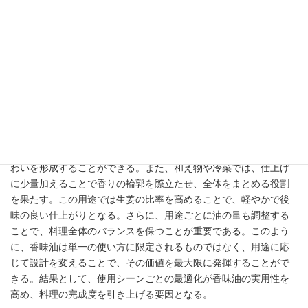
サラダ油ベースの香味油は、そのバランスの良さと軽やかさか
ら、様々な料理に応用できるが、使用シーンごとに最適な設計を
行うことで、その効果を最大限に引き出すことができる。ラーメ
ンにおいては、スープの表面に浮かべることで香りの立ち上がり
を強化し、第一印象を大きく向上させる役割を果たす。この場合
はネギと生姜をやや強めにし、スープとの調和を重視した設計が
適している。一方で炒め物では、加熱中に香味油を使用すること
で、具材に香りをまとわせながらコクを加えることができる。こ
の場合はニンニクの比率をやや高めにすることで、より力強い味
わいを形成することができる。また、和え物や冷菜では、仕上げ
に少量加えることで香りの輪郭を際立たせ、全体をまとめる役割
を果たす。この用途では生姜の比率を高めることで、軽やかで後
味の良い仕上がりとなる。さらに、用途ごとに油の量も調整する
ことで、料理全体のバランスを保つことが重要である。このよう
に、香味油は単一の使い方に限定されるものではなく、用途に応
じて設計を変えることで、その価値を最大限に発揮することがで
きる。結果として、使用シーンごとの最適化が香味油の実用性を
高め、料理の完成度を引き上げる要因となる。