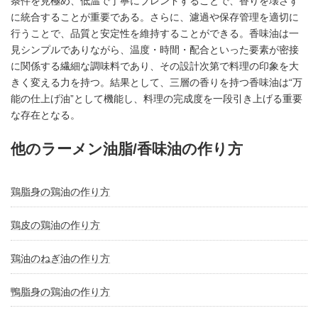
条件を見極め、低温で丁寧にブレンドすることで、香りを壊さず
に統合することが重要である。さらに、濾過や保存管理を適切に
行うことで、品質と安定性を維持することができる。香味油は一
見シンプルでありながら、温度・時間・配合といった要素が密接
に関係する繊細な調味料であり、その設計次第で料理の印象を大
きく変える力を持つ。結果として、三層の香りを持つ香味油は“万
能の仕上げ油”として機能し、料理の完成度を一段引き上げる重要
な存在となる。
他のラーメン油脂/香味油の作り方
鶏脂身の鶏油の作り方
鶏皮の鶏油の作り方
鶏油のねぎ油の作り方
鴨脂身の鶏油の作り方