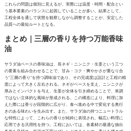
これらの問題は個別に見えるが、実際には温度・時間・配合とい
う基本要素のバランスに起因していることが多い。結果として、
工程全体を通して状態を観察しながら調整することが、安定した
品質への最短ルートとなる。
まとめ｜三層の香りを持つ万能香味
油
サラダ油ベースの香味油は、長ネギ・ニンニク・生姜という三つ
の要素を組み合わせることで、甘み・コク・爽やかさが重なり合
う“三層の香り”を持つ調味油であり、その完成度は設計と工程の精
度によって大きく左右される。ネギがベースを支え、ニンニクが
厚みとインパクトを与え、生姜が全体を引き締めることで、単調
ではない立体的な風味が形成される。この構造により、料理に加
えた際には香りが段階的に広がり、食べ進める中で変化する奥行
きのある味わいを生み出す。また、サラダ油の持つニュートラル
な特性によって、これらの香りが純粋に表現され、幅広い料理に
応用できる汎用性を持つ。工程においては、各素材の最適な抽出