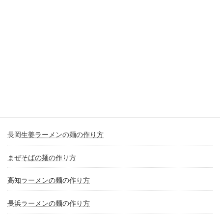
の安定につながり例えばミキシングや圧延熟成温度管理といった
各工程でのわずかな差が最終的な麺の仕上がりに大きく影響し、
スープとの絡みと耐油性の両立が完成度を左右するポイントとな
り例えば絡みすぎると油を持ち上げすぎてしまい逆に絡まなすぎ
ると味が乗らないため最適なバランス設計が求められ、最終的に
これらの要素が組み合わさることで勝浦担々麺ならではの麺が完
成し例えば最後までコシが持続しつつスープとの一体感も保たれ
る理想的な仕上がりが実現される。
他のラーメンの麺の作り方
長岡生姜ラーメンの麺の作り方
まぜそばの麺の作り方
高知ラーメンの麺の作り方
長浜ラーメンの麺の作り方