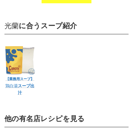
光蘭
に合うスープ紹介
【業務用スープ】
鶏白湯
スープ出
汁
他の有名店レシピを見る