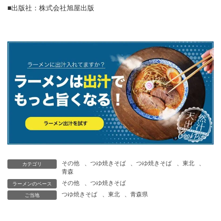
■出版社：株式会社旭屋出版
その他
、
つゆ焼きそば
、
つゆ焼きそば
、
東北
、
カテゴリ
青森
その他
、
つゆ焼きそば
ラーメンのベース
つゆ焼きそば
、
東北
、
青森県
ご当地