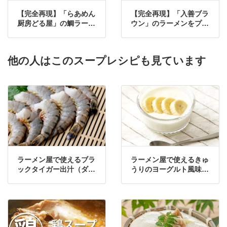
【完全再現】「らあめん
【完全再現】「入善ブラ
厨房どる屋」の鯛ラーメ
ウン」のラーメンをプロ
ンをプロの味で再現した
の味で再現したレシピ
レシピ
他の人はこのスープレシピも見ています
ラーメン屋で使えるブラ
ラーメン屋で使えるきゅ
ックタイガー出汁（ダ
うりのヨーグルト風味出
シ）の作り方・レシピ①
汁（ダシ）の作り方・レ
シピ