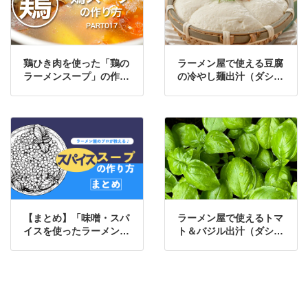
鶏ひき肉を使った「鶏の
ラーメン屋で使える豆腐
ラーメンスープ」の作り
の冷やし麺出汁（ダシ）
方
の作り方・レシピ
【まとめ】「味噌・スパ
ラーメン屋で使えるトマ
イスを使ったラーメンス
ト＆バジル出汁（ダシ）
ープ」の作り方一覧
の作り方・レシピ