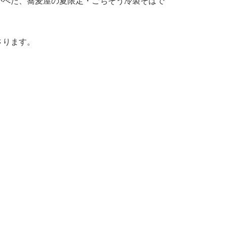
かべた、蕎麦屋の夏限定・ごちそう冷製そばで
さります。