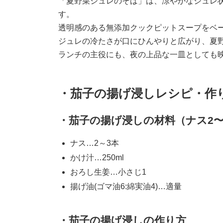
「夏野菜ジュレのそば」は、涼やかなジュレ
す。
透明感のある無添加クックピットスープをベ
ジュレの冷たさが口にひんやりと広がり、夏
ランチの主役にも、夜の上品な一皿としても映
・茄子の揚げ浸しレシピ・作
・茄子の揚げ浸しの材料（ナス2〜
ナス…2～3本
かけ汁…250ml
おろし生姜…小さじ1
揚げ油(ゴマ油6:綿実油4)…適量
・茄子の揚げ浸しの作り方