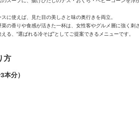
状のスープに、揚げびたしのナス・おくら・ベビーコーンを浮
ースに使えば、見た目の美しさと味の奥行きを両立。
野菜の香りや食感が活きた一杯は、女性客やグルメ層に強く刺
える、“選ばれる冷そば”としてご提案できるメニューです。
り方
3本分）