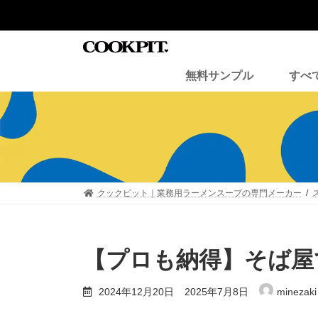
コ
ナ
ン
ビ
テ
ゲ
ン
ー
ツ
シ
無料サンプル
すべ
へ
ョ
ス
ン
キ
に
ッ
移
プ
動
クックピット｜業務用ラーメンスープの専門メーカー
【プロも納得】そば屋
最
2024年12月20日
2025年7月8日
minezaki
終
更