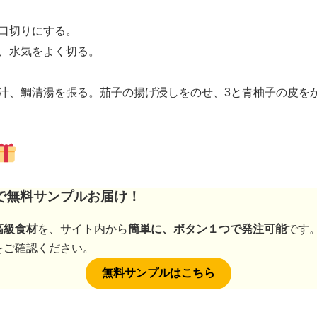
口切りにする。
、水気をよく切る。
汁、鯛清湯を張る。茄子の揚げ浸しをのせ、3と青柚子の皮を
で無料サンプルお届け！
高級食材
を、サイト内から
簡単に、ボタン１つで発注可能
です
をご確認ください。
無料サンプルはこちら