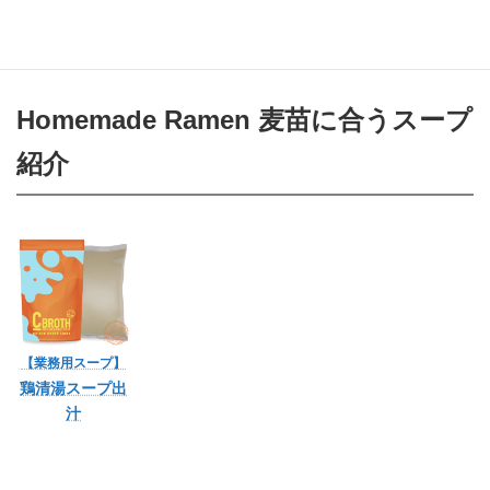
再現タレを依頼する
Homemade Ramen 麦苗に合うスープ
紹介
【業務用スープ】
鶏清湯スープ出
汁