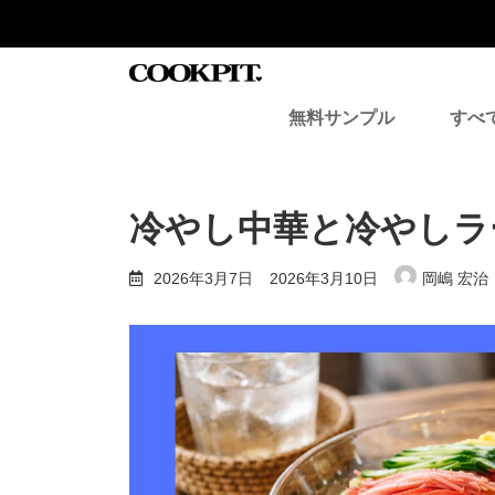
コ
ナ
ン
ビ
テ
ゲ
ン
ー
ツ
シ
無料サンプル
すべ
へ
ョ
ス
ン
キ
に
ッ
移
プ
動
冷やし中華と冷やしラ
最
2026年3月7日
2026年3月10日
岡嶋 宏治
終
更
新
日
時
: