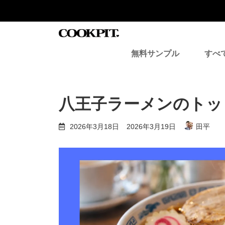
コ
ナ
ン
ビ
テ
ゲ
ン
ー
ツ
シ
無料サンプル
すべ
へ
ョ
ス
ン
キ
に
ッ
移
プ
動
八王子ラーメンのトッ
最
2026年3月18日
2026年3月19日
田平
終
更
新
日
時
: