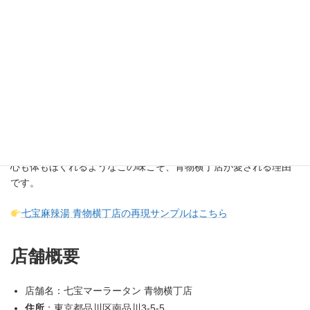
耳・春雨
点
おすすめポイント
辛さ控えめでも香りと深みが楽しめる
春雨がスープを吸い、最後まで味が濃厚
体がぽかぽか温まる“癒し系スパイス飯”
“激辛”とは違う、“やさしく沁みる辛さ”。
心も体もほぐれるようなこの味こそ、青物横丁店が愛される理由
です。
七宝麻辣湯 青物横丁店の再現サンプルはこちら
店舗概要
店舗名：七宝マーラータン 青物横丁店
住所
：東京都品川区南品川3-5-5