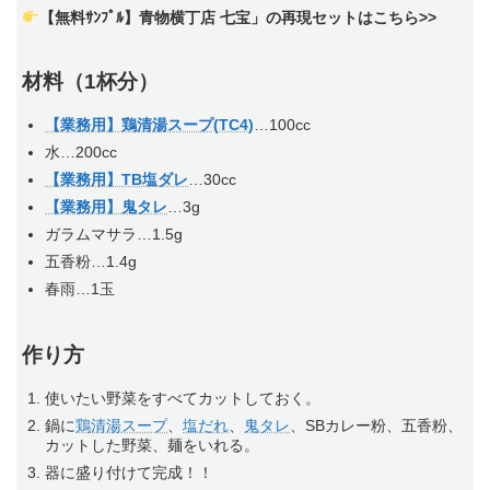
【無料ｻﾝﾌﾟﾙ】青物横丁店 七宝」の再現セットはこちら>>
材料（1杯分）
【業務用】鶏清湯スープ(TC4)
…100cc
水…200cc
【業務用】TB塩ダレ
…30cc
【業務用】鬼タレ
…3g
ガラムマサラ…1.5g
五香粉…1.4g
春雨…1玉
作り方
使いたい野菜をすべてカットしておく。
鍋に
鶏清湯スープ
、
塩だれ
、
鬼タレ
、SBカレー粉、五香粉、
カットした野菜、麺をいれる。
器に盛り付けて完成！！