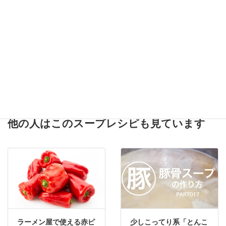
【完全再現】「栄屋本
【完全再現】「徳記」の
店」の冷やしラーメンを
中華系ラーメンをプロの
プロの味で再現したレシ
味で再現したレシピ
ピ
他の人はこのスープレシピも見ています
ラーメン屋で使える赤ピ
少しこってり系「とんこ