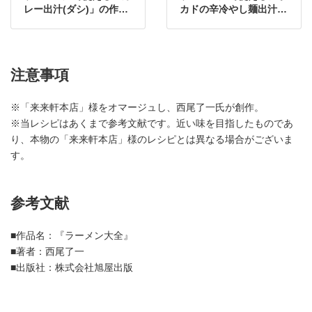
レー出汁(ダシ)」の作り
カドの辛冷やし麺出汁
方・レシピ
（ダシ）の作り方・レシ
ピ
注意事項
※「来来軒本店」様をオマージュし、西尾了一氏が創作。
※当レシピはあくまで参考文献です。近い味を目指したものであ
り、本物の「来来軒本店」様のレシピとは異なる場合がございま
す。
参考文献
■作品名：『ラーメン大全』
■著者：西尾了一
■出版社：株式会社旭屋出版