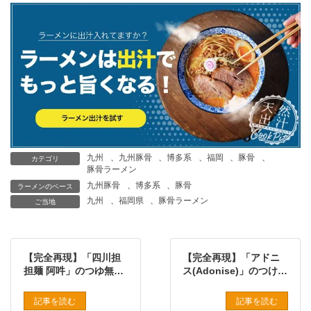
九州
、
九州豚骨
、
博多系
、
福岡
、
豚骨
、
カテゴリ
豚骨ラーメン
九州豚骨
、
博多系
、
豚骨
ラーメンのベース
九州
、
福岡県
、
豚骨ラーメン
ご当地
【完全再現】「四川担
【完全再現】「アドニ
担麺 阿吽」のつゆ無し
ス(Adonise)」のつけナ
坦坦麺をプロの味で再
ポリタンをプロの味で
現したレシピ
再現したレシピ
記事を読む
記事を読む