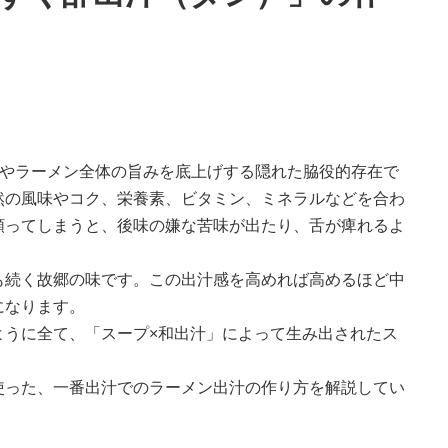
プやラーメン全体の旨みを底上げする隠れた脇役的存在で
然の⾵味やコク、栄養素、ビタミン、ミネラルなどを合わ
頼ってしまうと、後味の嫌な苦味が出たり、⾆が痺れるよ
も続く故郷の味です。この出汁感を⾼めれば⾼めるほど中
になります。
ように全て、「スープ×和出汁」によって⽣み出されたス
使った、⼀番出汁でのラーメン出汁の作り⽅を解説してい