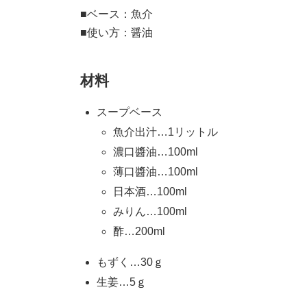
■ベース：魚介
■使い方：醤油
材料
スープベース
魚介出汁…1リットル
濃口醬油…100ml
薄口醬油…100ml
日本酒…100ml
みりん…100ml
酢…200ml
もずく…30ｇ
生姜…5ｇ