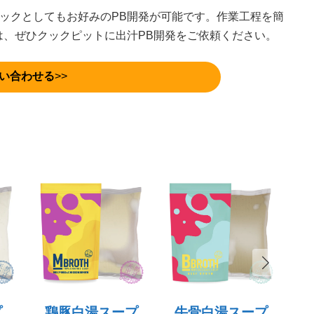
パックとしてもお好みのPB開発が可能です。作業⼯程を簡
は、ぜひクックピットに出汁PB開発をご依頼ください。
い合わせる
>>
プ
鶏豚白湯スープ
牛骨白湯スープ