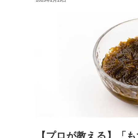
2025年2月19日
終
更
新
日
時
:
【プロが教える】「も