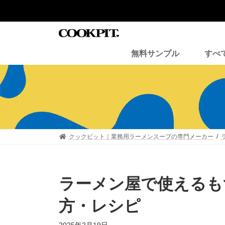
コ
ナ
ン
ビ
テ
ゲ
ン
ー
ツ
シ
無料サンプル
すべ
へ
ョ
ス
ン
キ
に
ッ
移
プ
動
クックピット｜業務用ラーメンスープの専門メーカー
ラーメン屋で使えるも
方・レシピ
最