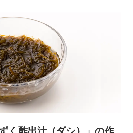
ずく酢出汁（ダシ）」の作