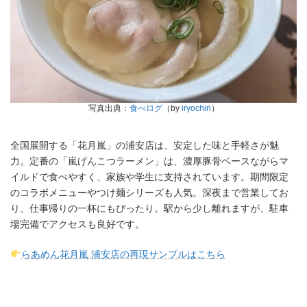
写真出典：
食べログ
（by
iryochin
）
全国展開する「花月嵐」の浦安店は、安定した味と手軽さが魅
力。定番の「嵐げんこつラーメン」は、濃厚豚骨ベースながらマ
イルドで食べやすく、家族や学生に支持されています。期間限定
のコラボメニューやつけ麺シリーズも人気。深夜まで営業してお
り、仕事帰りの一杯にもぴったり。駅から少し離れますが、駐車
場完備でアクセスも良好です。
らあめん花月嵐 浦安店の再現サンプルはこちら