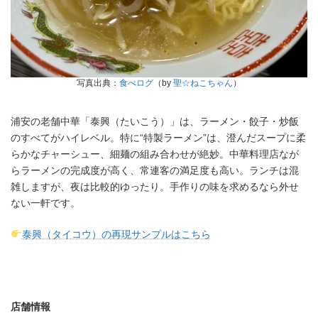
写真出典：
食べログ
（by
聖☆ねこちゃん
）
浦安の老舗中華「泰興（たいこう）」は、ラーメン・餃子・炒飯
のすべてがハイレベル。特に“特製ラーメン”は、澄んだスープに柔
らかなチャーシュー、細麺の組み合わせが絶妙。中華料理店なが
らラーメンの完成度が高く、常連客の満足度も高い。ランチは混
雑しますが、夜は比較的ゆったり。手作りの味を求めるなら外せ
ない一軒です。
泰興（タイコウ）の再現サンプルはこちら
店舗情報