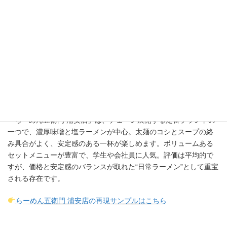
写真出典：
食べログ
（by
元祖男爵
）
「らーめん五衛門 浦安店」は、チェーン展開する定番ブランドの
一つで、濃厚味噌と塩ラーメンが中心。太麺のコシとスープの絡
み具合がよく、安定感のある一杯が楽しめます。ボリュームある
セットメニューが豊富で、学生や会社員に人気。評価は平均的で
すが、価格と安定感のバランスが取れた“日常ラーメン”として重宝
される存在です。
らーめん五衛門 浦安店の再現サンプルはこちら