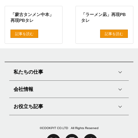
「蒙古タンメン中本」
「ラーメン凪」再現PB
再現PBタレ
タレ
記事を読む
記事を読む
私たちの仕事
会社情報
お役立ち記事
©COOKPIT CO.LTD All Rights Reserved