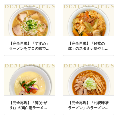
【完全再現】「すずめ」
【完全再現】「経堂の
ラーメンをプロの味で再
虎」のスタミナ冷やしを
現したレシピ
プロの味で再現したレシ
ピ
【完全再現】「篝(かが
【完全再現】「札幌味噌
り)」の鶏白湯ラーメン
ラーメン」のラーメンを
をプロの味で再現したレ
プロの味で再現したレシ
シピ
ピ