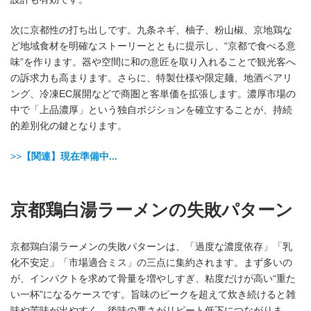
次に京都性の打ち出しです。九条ネギ、柚子、粉山椒、京地鶏な
ど地域食材を明確なストーリーとともに提示し、“京都で食べる意
味”を作ります。器や空間に和の意匠を取り入れることで観光客へ
の訴求力も高まります。さらに、特製仕様や限定麺、地酒ペアリ
ング、冷凍EC展開などで商圏と客単価を拡張します。濃厚市場の
中で「上品濃厚」という独自ポジションを確立することが、持続
的差別化の鍵となります。
>>
【関連】現在準備中...
京都鶏白湯ラーメンの失敗パターン
京都鶏白湯ラーメンの失敗パターンは、「過度な濃度依存」「乳
化不安定」「市場適合ミス」の三点に集約されます。まず多いの
が、インパクトを求めて骨量を増やしすぎ、粘度だけが高い“重た
い一杯”になるケースです。旨味のピークを超えて炊き続けると雑
味や苦味が出やすく、後味の悪さがリピート低下につながりま