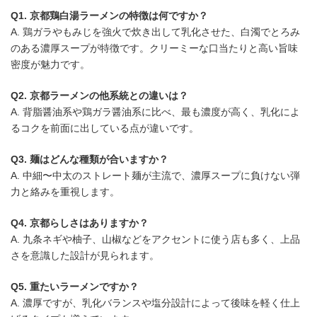
Q1. 京都鶏白湯ラーメンの特徴は何ですか？
A. 鶏ガラやもみじを強火で炊き出して乳化させた、白濁でとろみ
のある濃厚スープが特徴です。クリーミーな口当たりと高い旨味
密度が魅力です。
Q2. 京都ラーメンの他系統との違いは？
A. 背脂醤油系や鶏ガラ醤油系に比べ、最も濃度が高く、乳化によ
るコクを前面に出している点が違いです。
Q3. 麺はどんな種類が合いますか？
A. 中細〜中太のストレート麺が主流で、濃厚スープに負けない弾
力と絡みを重視します。
Q4. 京都らしさはありますか？
A. 九条ネギや柚子、山椒などをアクセントに使う店も多く、上品
さを意識した設計が見られます。
Q5. 重たいラーメンですか？
A. 濃厚ですが、乳化バランスや塩分設計によって後味を軽く仕上