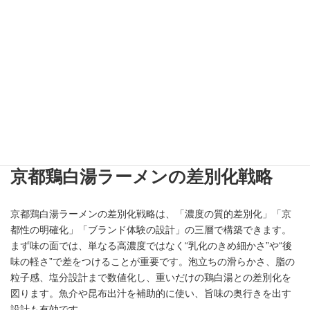
し、濃厚スープに負けない香りとキレを設計します。塩分濃度だ
けでなく、熟成由来の甘味や旨味の広がりを重視することが重要
です。麺は中細〜中太ストレートで、タンパク量10〜12％前後の
小麦粉が適します。加水率を調整し、濃厚スープと絡みつつも重
くなりすぎない弾力を設計します。九条ネギや柚子など地域食材
を組み込むことで、味と物語を同時に完成させます。
>>
【関連】現在準備中...
京都鶏白湯ラーメンの差別化戦略
京都鶏白湯ラーメンの差別化戦略は、「濃度の質的差別化」「京
都性の明確化」「ブランド体験の設計」の三層で構築できます。
まず味の面では、単なる高濃度ではなく“乳化のきめ細かさ”や“後
味の軽さ”で差をつけることが重要です。泡立ちの滑らかさ、脂の
粒子感、塩分設計まで数値化し、重いだけの鶏白湯との差別化を
図ります。魚介や昆布出汁を補助的に使い、旨味の奥行きを出す
設計も有効です。