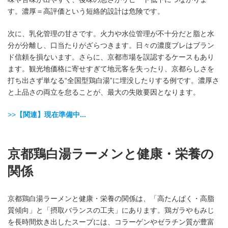
す。濃厚＝高評価という短絡的設計は危険です。
次に、乳化管理の甘さです。火力や水位管理が不十分だと脂と水
分が分離し、口当たりがざらつきます。日々の濃度ブレはブラン
ド信頼を損ないます。さらに、京都市場を誤認するケースもあり
ます。観光地価格に寄せすぎて地元客を失ったり、京都らしさを
打ち出さず単なる“全国型鶏白湯”に埋没したりする例です。濃厚さ
と上品さの両立を怠ることが、最大の失敗要因となります。
>>
【関連】現在準備中...
京都鶏白湯ラーメンと健康・栄養の
関係
京都鶏白湯ラーメンと健康・栄養の関係は、「高たんぱく・高脂
質傾向」と「摂取バランスの工夫」にあります。鶏ガラやもみじ
を長時間炊き出したスープには、コラーゲンやゼラチン質が豊富