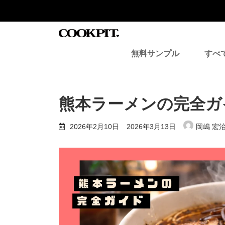
コ
ナ
ン
ビ
テ
ゲ
ン
ー
ツ
シ
無料サンプル
すべ
へ
ョ
ス
ン
キ
に
ッ
移
プ
動
熊本ラーメンの完全ガ
最
2026年2月10日
2026年3月13日
岡嶋 宏
終
更
新
日
時
: