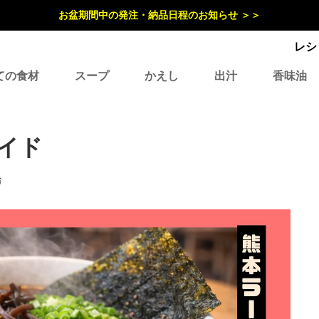
お盆期間中の発注・納品日程のお知らせ ＞＞
レシ
ての食材
スープ
かえし
出汁
香味油
イド
治