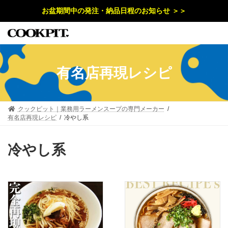
コ
ナ
お盆期間中の発注・納品日程のお知らせ ＞＞
ン
ビ
テ
ゲ
ン
ー
ツ
シ
へ
ョ
ス
ン
キ
に
有名店再現レシピ
ッ
移
プ
動
クックピット｜業務用ラーメンスープの専門メーカー
有名店再現レシピ
冷やし系
冷やし系