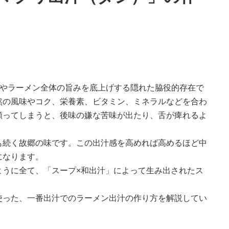
プやラーメン全体の旨みを底上げする隠れた脇役的存在で
然の⾵味やコク、栄養素、ビタミン、ミネラルなどを合わ
頼ってしまうと、後味の嫌な苦味が出たり、⾆が痺れるよ
も続く故郷の味です。この出汁感を⾼めれば⾼めるほど中
になります。
ように全て、「スープ×和出汁」によって⽣み出されたス
使った、⼀番出汁でのラーメン出汁の作り⽅を解説してい