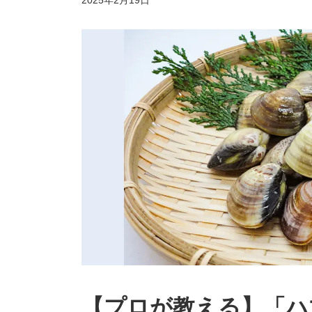
2025年2月19日
終
更
新
日
時
:
【プロが教える】「ハ