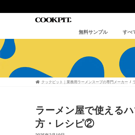
コ
ナ
ン
ビ
テ
ゲ
ン
ー
ツ
シ
無料サンプル
すべ
へ
ョ
ス
ン
キ
に
ッ
移
プ
動
クックピット｜業務用ラーメンスープの専門メーカー
ラーメン屋で使えるハ
方・レシピ②
最