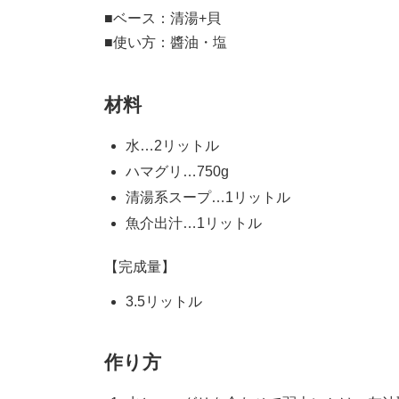
■ベース：清湯+貝
■使い方：醬油・塩
材料
水…2リットル
ハマグリ…750g
清湯系スープ…1リットル
魚介出汁…1リットル
【完成量】
3.5リットル
作り方