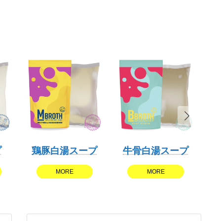
プ
鶏豚白湯スープ
牛骨白湯スープ
MORE
MORE