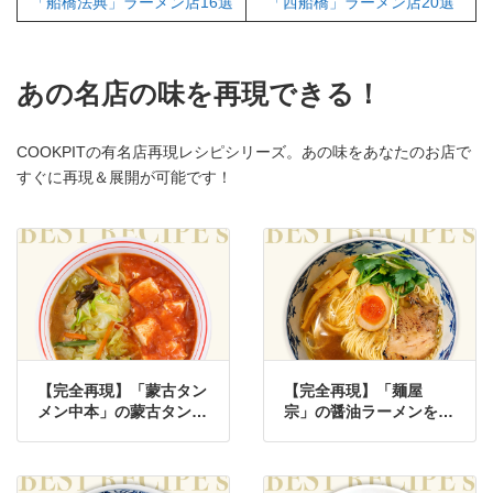
「船橋法典」ラーメン店16選
「西船橋」ラーメン店20選
あの名店の味を再現できる！
COOKPITの有名店再現レシピシリーズ。あの味をあなたのお店で
すぐに再現＆展開が可能です！
【完全再現】「蒙古タン
【完全再現】「麺屋
メン中本」の蒙古タンメ
宗」の醤油ラーメンをプ
ンをプロの味で再現した
ロの味で再現したレシピ
レシピ