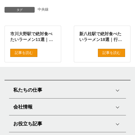
中央線
タグ
市川大野駅で絶対食べ
新八柱駅で絶対食べた
たいラーメン11選｜行
いラーメン18選｜行列
列必至の名店から穴場
必至の名店から穴場ま
まで徹底紹介
で徹底紹介
記事を読む
記事を読む
私たちの仕事
会社情報
お役立ち記事