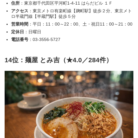
住所
：東京都千代田区平河町1-4-11 はらだビル １Ｆ
アクセス
：東京メトロ有楽町線【麹町駅】徒歩２分、東京メト
ロ半蔵門線【半蔵門駅】徒歩５分
営業時間
：平日：11：00～22：00、土・祝日11：00～21：00
定休日
：日曜日
電話番号
：03-3556-5727
14位：麺屋 とみ吉（★4.0／284件）