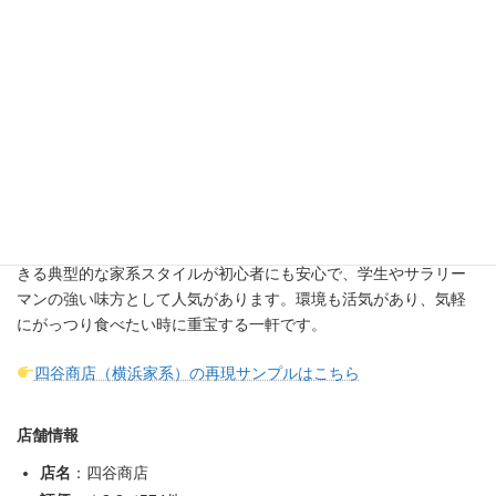
「四谷商店」は、横浜家系ラーメンのチェーン「町田商店」系列
として営業する家系ラーメンのお店。濃厚でクリーミーなスープ
に太麺が合わさり、ライス無料のサービスも提供されており、ラ
ンチのお得感も魅力です。濃さ・麺の固さ・脂の量などを調整で
きる典型的な家系スタイルが初心者にも安心で、学生やサラリー
マンの強い味方として人気があります。環境も活気があり、気軽
にがっつり食べたい時に重宝する一軒です。
四谷商店（横浜家系）の再現サンプルはこちら
店舗情報
店名
：四谷商店