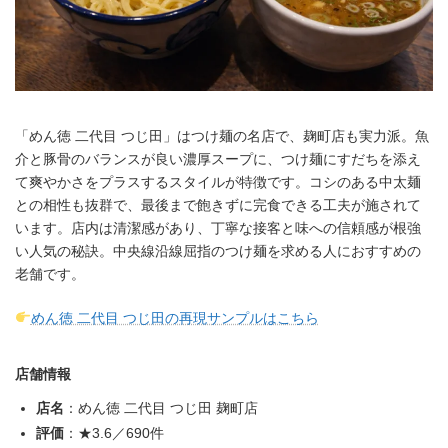
「めん徳 二代目 つじ田」はつけ麺の名店で、麹町店も実力派。魚
介と豚骨のバランスが良い濃厚スープに、つけ麺にすだちを添え
て爽やかさをプラスするスタイルが特徴です。コシのある中太麺
との相性も抜群で、最後まで飽きずに完食できる工夫が施されて
います。店内は清潔感があり、丁寧な接客と味への信頼感が根強
い人気の秘訣。中央線沿線屈指のつけ麺を求める人におすすめの
老舗です。
めん徳 二代目 つじ田の再現サンプルはこちら
店舗情報
店名
：めん徳 二代目 つじ田 麹町店
評価
：★3.6／690件