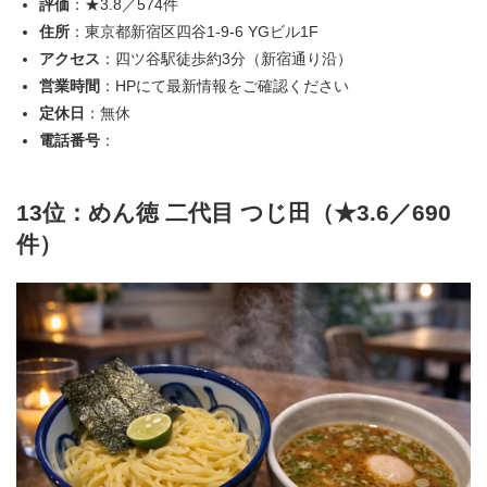
評価
：★3.8／574件
住所
：東京都新宿区四谷1‑9‑6 YGビル1F
アクセス
：四ツ谷駅徒歩約3分（新宿通り沿）
営業時間
：HPにて最新情報をご確認ください
定休日
：無休
電話番号
：
13位：めん徳 二代目 つじ田（★3.6／690
件）