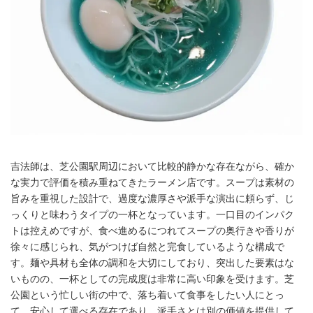
吉法師は、芝公園駅周辺において比較的静かな存在ながら、確か
な実力で評価を積み重ねてきたラーメン店です。スープは素材の
旨みを重視した設計で、過度な濃厚さや派手な演出に頼らず、じ
っくりと味わうタイプの一杯となっています。一口目のインパク
トは控えめですが、食べ進めるにつれてスープの奥行きや香りが
徐々に感じられ、気がつけば自然と完食しているような構成で
す。麺や具材も全体の調和を大切にしており、突出した要素はな
いものの、一杯としての完成度は非常に高い印象を受けます。芝
公園という忙しい街の中で、落ち着いて食事をしたい人にとっ
て、安心して選べる存在であり、派手さとは別の価値を提供して