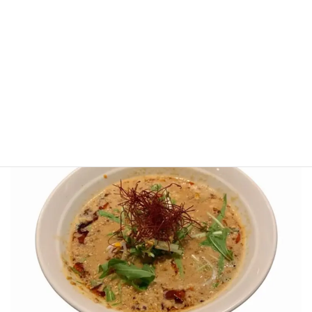
12位：汁なし担々麺 金蠍（きんかつ） 東
京タワー店（★4.0）