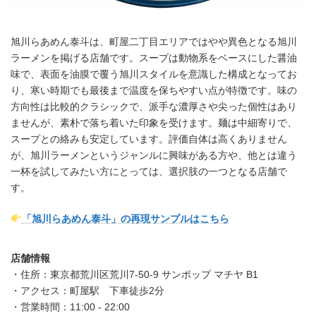
旭川らあめん泰斗は、町屋二丁目エリアではやや異色となる旭川
ラーメンを掲げる店舗です。スープは動物系をベースにした醤油
味で、表面を油膜で覆う旭川スタイルを意識した構成となってお
り、寒い時期でも最後まで温度を保ちやすい点が特徴です。味の
方向性は比較的クラシックで、派手な濃厚さや尖った個性はあり
ませんが、素朴で落ち着いた印象を受けます。麺は中細寄りで、
スープとの絡みも安定しています。評価自体は高くありません
が、旭川ラーメンというジャンルに興味がある方や、他とは違う
一杯を試してみたい方にとっては、選択肢の一つとなる店舗で
す。
「旭川らあめん泰斗」の再現サンプルはこちら
店舗情報
・住所：東京都荒川区荒川7-50-9 サンポップ マチヤ B1
・アクセス：町屋駅 下車徒歩2分
・営業時間：11:00 - 22:00