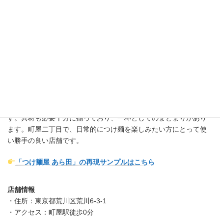
つけ麺屋 あら田は、町屋二丁目周辺でつけ麺を提供する店舗の中
でも、比較的分かりやすい味づくりと安定感を重視している一軒
です。つけ汁は動物系をベースにしたコクのある設計で、ひと口
目からしっかりとした旨味を感じさせますが、過度な濃厚路線に
は寄せていません。そのため、食べ疲れしにくく、最後までバラ
ンス良く楽しめる構成となっています。麺は太めで存在感があ
り、噛むほどに小麦の風味が広がり、つけ汁との絡みも良好で
す。具材も必要十分に揃っており、一杯としてのまとまりがあり
ます。町屋二丁目で、日常的につけ麺を楽しみたい方にとって使
い勝手の良い店舗です。
「つけ麺屋 あら田」の再現サンプルはこちら
店舗情報
・住所：東京都荒川区荒川6-3-1
・アクセス：町屋駅徒歩0分