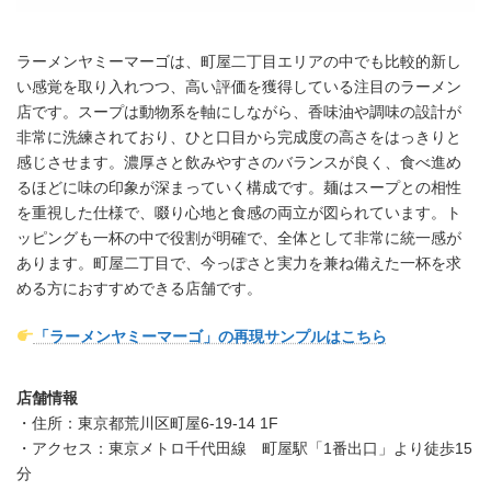
ラーメンヤミーマーゴは、町屋二丁目エリアの中でも比較的新し
い感覚を取り入れつつ、高い評価を獲得している注目のラーメン
店です。スープは動物系を軸にしながら、香味油や調味の設計が
非常に洗練されており、ひと口目から完成度の高さをはっきりと
感じさせます。濃厚さと飲みやすさのバランスが良く、食べ進め
るほどに味の印象が深まっていく構成です。麺はスープとの相性
を重視した仕様で、啜り心地と食感の両立が図られています。ト
ッピングも一杯の中で役割が明確で、全体として非常に統一感が
あります。町屋二丁目で、今っぽさと実力を兼ね備えた一杯を求
める方におすすめできる店舗です。
「ラーメンヤミーマーゴ」の再現サンプルはこちら
店舗情報
・住所：東京都荒川区町屋6-19-14 1F
・アクセス：東京メトロ千代田線 町屋駅「1番出口」より徒歩15
分