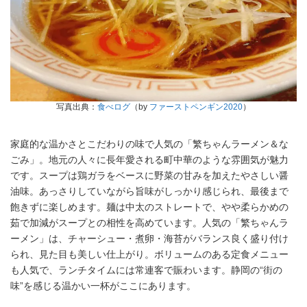
写真出典：
食べログ
（by
ファーストペンギン2020
）
家庭的な温かさとこだわりの味で人気の「繁ちゃんラーメン＆な
ごみ」。地元の人々に長年愛される町中華のような雰囲気が魅力
です。スープは鶏ガラをベースに野菜の甘みを加えたやさしい醤
油味。あっさりしていながら旨味がしっかり感じられ、最後まで
飽きずに楽しめます。麺は中太のストレートで、やや柔らかめの
茹で加減がスープとの相性を高めています。人気の「繁ちゃんラ
ーメン」は、チャーシュー・煮卵・海苔がバランス良く盛り付け
られ、見た目も美しい仕上がり。ボリュームのある定食メニュー
も人気で、ランチタイムには常連客で賑わいます。静岡の“街の
味”を感じる温かい一杯がここにあります。