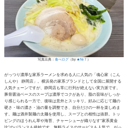
写真出典：
食べログ
（by
★№７
）
がっつり濃厚な家系ラーメンを求める人に人気の「魂心家（こん
しんや） 静岡店」。横浜発の家系ブランドとして全国に展開する
人気チェーンですが、静岡店も常に行列が絶えない実力派です。
豚骨醤油ベースのスープは濃厚でコクがあり、脂の旨味がしっか
り感じられる一方で、後味は意外とスッキリ。好みに応じて麺の
硬さ・味の濃さ・油の量を調整でき、自分だけの一杯を楽しめま
す。麺は酒井製麺の太麺を使用し、スープとの相性は抜群。トッ
ピングのほうれん草や海苔、チャーシューが織りなす“家系黄金
比”のバランスも絶妙です。無料ライスのサービスも人気で、がっ