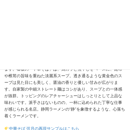
写真出典：
食べログ
（by
MY FAVORITE FOODS & THINGS
）
静岡で隠れた名店と評判の「中華そば 弦月（げんげつ）」。落ち
着いた和の雰囲気が漂う店内で、繊細なスープの味わいが楽しめ
ます。看板の「中華そば」は、鶏ガラと煮干しをベースに、昆布
や椎茸の旨味を重ねた淡麗系スープ。透き通るような黄金色のス
ープは見た目にも美しく、醤油の香りと優しい甘みが広がりま
す。自家製の中細ストレート麺はコシがあり、スープとの一体感
が抜群。トッピングのレアチャーシューはしっとりとして上品な
味わいです。派手さはないものの、一杯に込められた丁寧な仕事
が感じられる名店。静岡ラーメンの“静”を象徴するような、心落ち
着くラーメンです。
中華そば 弦月の再現サンプルはこちら