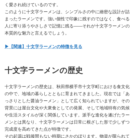
く愛され続けているのです。
このように十文字ラーメンは、シンプルさの中に緻密な設計が詰
まったラーメンです。強い個性で印象に残すのではなく、食べる
人に寄り添うやさしさで記憶に残る——それが十文字ラーメンの
本質的な魅力と言えるでしょう。
▶︎【関連】十文字ラーメンの特徴を見る
十文字ラーメンの歴史
十文字ラーメンの歴史は、秋田県横手市十文字町における食文化
の中で、地域の暮らしとともに育まれてきました。現在では「あ
っさりとした醤油ラーメン」として広く知られていますが、その
背景には屋台文化や大衆食としての発展、そして地域特有の気候
や生活スタイルが深く関係しています。派手な進化を遂げたラー
メンとは異なり、十文字ラーメンは日常に根ざした形で少しずつ
完成度を高めてきた点が特徴です。
その起源は戦後間もない時期にさかのぼります。物資が限られて