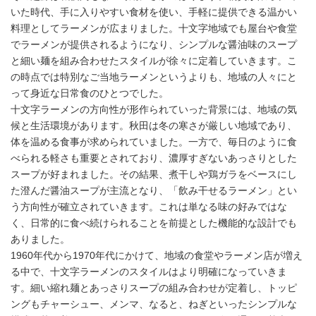
いた時代、手に入りやすい食材を使い、手軽に提供できる温かい
料理としてラーメンが広まりました。十文字地域でも屋台や食堂
でラーメンが提供されるようになり、シンプルな醤油味のスープ
と細い麺を組み合わせたスタイルが徐々に定着していきます。こ
の時点では特別なご当地ラーメンというよりも、地域の人々にと
って身近な日常食のひとつでした。
十文字ラーメンの方向性が形作られていった背景には、地域の気
候と生活環境があります。秋田は冬の寒さが厳しい地域であり、
体を温める食事が求められていました。一方で、毎日のように食
べられる軽さも重要とされており、濃厚すぎないあっさりとした
スープが好まれました。その結果、煮干しや鶏ガラをベースにし
た澄んだ醤油スープが主流となり、「飲み干せるラーメン」とい
う方向性が確立されていきます。これは単なる味の好みではな
く、日常的に食べ続けられることを前提とした機能的な設計でも
ありました。
1960年代から1970年代にかけて、地域の食堂やラーメン店が増え
る中で、十文字ラーメンのスタイルはより明確になっていきま
す。細い縮れ麺とあっさりスープの組み合わせが定着し、トッピ
ングもチャーシュー、メンマ、なると、ねぎといったシンプルな