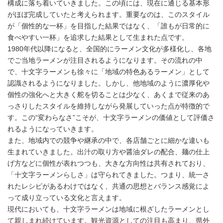
構成に落ち着いていきました。この頃には、現在に通じる基本形
がほぼ完成していたと考えられます。重要なのは、このスタイル
が「個性的な一杯」を目指した結果ではなく、「誰もが日常的に
食べやすい一杯」を追求した結果として生まれた点です。
1980年代以降になると、全国的にラーメン文化が多様化し、各地
でご当地ラーメンが注目されるようになります。その流れの中
で、十文字ラーメンも徐々に「地域の特色あるラーメン」として
認識されるようになりました。しかし、他地域のように濃厚化や
個性の強化へと大きく舵を切ることは少なく、あくまで従来のあ
っさりしたスタイルを維持しながら発展していった点が特徴的で
す。この“変わらなさ”こそが、十文字ラーメンの価値として評価さ
れるようになっていきます。
また、地域内での競争や継承の中で、各店舗ごとに細かな違いも
生まれていきました。出汁の取り方や醤油ダレの配合、麺の仕上
げ方などに個性が表れつつも、大きな方向性は共有されており、
「十文字ラーメンらしさ」は守られてきました。つまり、統一さ
れたレシピがあるわけではなく、共通の思想とバランス感覚によ
って成り立っている文化と言えます。
現代においても、十文字ラーメンは地域に根ざしたラーメンとし
て親しまれ続けています。観光資源としての注目も高まり、県外