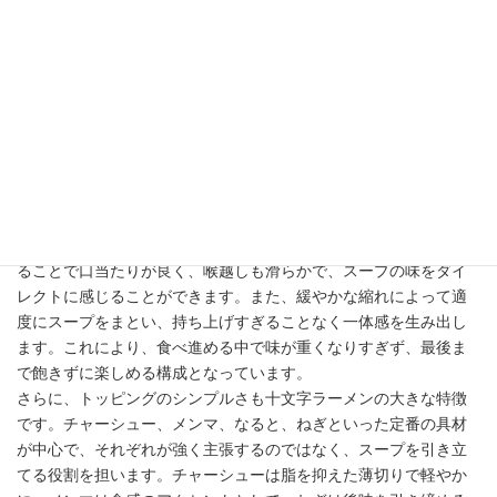
くない”という絶妙なバランスこそが、十文字ラーメンの核となる
要素です。
次に、スープを支える醤油ダレの存在も重要です。十文字ラーメ
ンでは、強い塩味や主張ではなく、出汁と自然に調和する味付け
が求められます。ほのかな甘みや丸みを持たせることで、スープ
全体にやさしい奥行きを与え、最後まで飲み干せるような設計に
なっています。つまり、タレは主役ではなく、出汁を引き立てる
ための調整役として機能しています。
麺にも明確な特徴があります。一般的には細めの縮れ麺が使用さ
れ、軽やかなスープとよくなじむ設計になっています。細麺であ
ることで口当たりが良く、喉越しも滑らかで、スープの味をダイ
レクトに感じることができます。また、緩やかな縮れによって適
度にスープをまとい、持ち上げすぎることなく一体感を生み出し
ます。これにより、食べ進める中で味が重くなりすぎず、最後ま
で飽きずに楽しめる構成となっています。
さらに、トッピングのシンプルさも十文字ラーメンの大きな特徴
です。チャーシュー、メンマ、なると、ねぎといった定番の具材
が中心で、それぞれが強く主張するのではなく、スープを引き立
てる役割を担います。チャーシューは脂を抑えた薄切りで軽やか