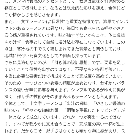
に、メンマは食感のアクセントとして、ねぎは後味を引き締める
存在として機能します。なるとは視覚的な彩りを加え、全体にど
こか懐かしさを感じさせます。
また、十文字ラーメンは“日常性”も重要な特徴です。濃厚でインパ
クトのあるラーメンとは異なり、毎日でも食べられる軽やかさと
安心感が重視されています。味が強すぎないからこそ、体に負担
をかけず、食事として自然に溶け込む存在になっています。この
点は、寒冷地の中で長く親しまれてきた背景とも関係しており、
地域に根付いた食文化としての側面も持っています。
さらに見逃せないのが、「引き算の設計思想」です。要素を足し
ていくことで個性を出すのではなく、不要なものを削ぎ落とし、
本当に必要な要素だけで構成することで完成度を高めています。
そのため、一つひとつの要素の精度が重要となり、わずかなバラ
ンスの違いが味に影響を与えます。シンプルであるがゆえに奥が
深く、作り手の技術がそのまま表れるラーメンとも言えます。
全体として、十文字ラーメンは「出汁の旨味」「やさしい醤油の
味わい」「軽やかな細縮れ麺」「調和を重視したトッピング」が
一体となって成立しています。どれか一つが突出するのではな
く、すべてが穏やかに支え合うことで、完成度の高い一杯が生ま
れます。だからこそ、派手さはなくとも確かな満足感があり、長